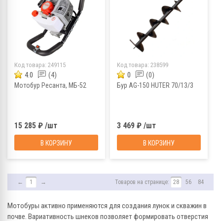
Код товара:
249115
Код товара:
238599
4.0
(4)
0
(0)
Мотобур Ресанта, МБ-52
Бур AG-150 HUTER 70/13/3
15 285 ₽ /шт
3 469 ₽ /шт
В КОРЗИНУ
В КОРЗИНУ
←
1
→
Товаров на странице:
28
56
84
Мотобуры активно применяются для создания лунок и скважин в
почве. Вариативность шнеков позволяет формировать отверстия