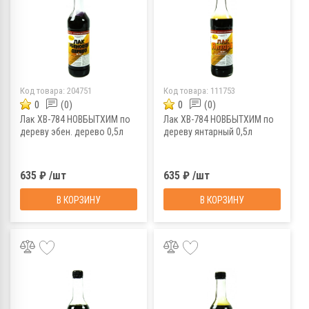
Код товара:
204751
Код товара:
111753
0
(0)
0
(0)
Лак ХВ-784 НОВБЫТХИМ по
Лак ХВ-784 НОВБЫТХИМ по
дереву эбен. дерево 0,5л
дереву янтарный 0,5л
635 ₽ /шт
635 ₽ /шт
В КОРЗИНУ
В КОРЗИНУ