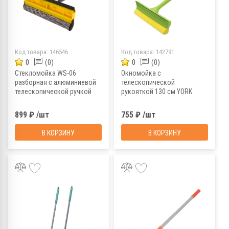
Код товара:
146546
Код товара:
142791
0
(0)
0
(0)
Стекломойка WS-06
Окномойка с
разборная с алюминиевой
телескопической
телескопической ручкой
рукояткой 130 см YORK
6510406/327078
899 ₽ /шт
755 ₽ /шт
В КОРЗИНУ
В КОРЗИНУ