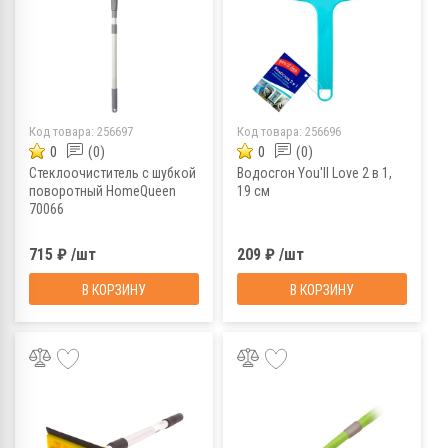
Код товара:
256697
Код товара:
256696
0
(0)
0
(0)
Cтеклоочиститель c шубкой
Водосгон You'll Love 2 в 1,
поворотный HomeQueen
19 см
70066
715 ₽ /шт
209 ₽ /шт
В КОРЗИНУ
В КОРЗИНУ