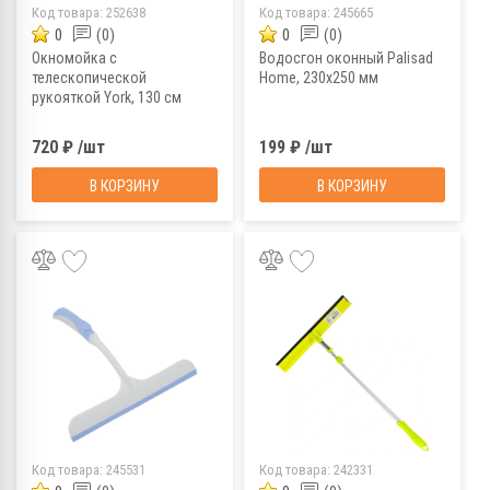
Код товара:
252638
Код товара:
245665
0
(0)
0
(0)
Окномойка с
Водосгон оконный Palisad
телескопической
Home, 230х250 мм
рукояткой York, 130 см
720 ₽ /шт
199 ₽ /шт
В КОРЗИНУ
В КОРЗИНУ
Код товара:
245531
Код товара:
242331