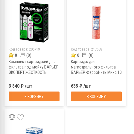
Код товара:
205719
Код товара:
217558
0
(0)
0
(0)
Комплект картриджей для
Картридж для
фильтра под мойку БАРЬЕР
магистрального фильтра
ЭКСПЕРТ ЖЕСТКОСТЬ,
БАРЬЕР ФерроНить Микс 10
Р223Р00
мкм SL10, Р142Р01
3 840 ₽ /шт
635 ₽ /шт
В КОРЗИНУ
В КОРЗИНУ