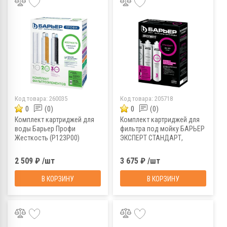
Код товара:
260035
Код товара:
205718
0
(0)
0
(0)
Комплект картриджей для
Комплект картриджей для
воды Барьер Профи
фильтра под мойку БАРЬЕР
Жесткость (Р123Р00)
ЭКСПЕРТ СТАНДАРТ,
Р213Р00
2 509 ₽ /шт
3 675 ₽ /шт
В КОРЗИНУ
В КОРЗИНУ