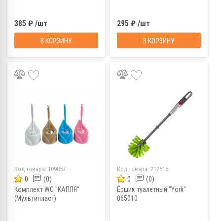
385 ₽ /шт
295 ₽ /шт
В КОРЗИНУ
В КОРЗИНУ
Код товара:
109857
Код товара:
212516
0
(0)
0
(0)
Комплект WC "КАПЛЯ"
Ёршик туалетный "York"
(Мультипласт)
065010