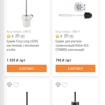
Код товара:
258072
Код товара:
258071
0
(0)
0
(0)
Ершик Fora Long L020G
Ершик для унитаза
настенный, стеклянная
силиконовый Kleber KLE-
колба
LT088RD, напольный/
подвесной, круглый
1 559 ₽ /шт
790 ₽ /шт
В КОРЗИНУ
В КОРЗИНУ