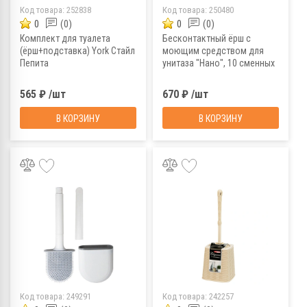
Код товара:
252838
Код товара:
250480
0
(0)
0
(0)
Комплект для туалета
Бесконтактный ёрш с
(ёрш+подставка) York Стайл
моющим средством для
Пепита
унитаза "Нано", 10 сменных
насадок
565 ₽ /шт
670 ₽ /шт
В КОРЗИНУ
В КОРЗИНУ
Код товара:
249291
Код товара:
242257