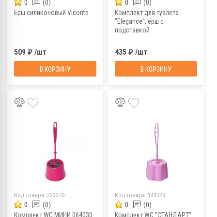
0
(0)
0
(0)
Ерш силиконовый Viconte
Комплект для туалета
"Elegance", ёрш с
подставкой
509 ₽ /шт
435 ₽ /шт
В КОРЗИНУ
В КОРЗИНУ
Код товара:
223270
Код товара:
144329
0
(0)
0
(0)
Комплект WC МИНИ 064030
Комплект WC "СТАНДАРТ"