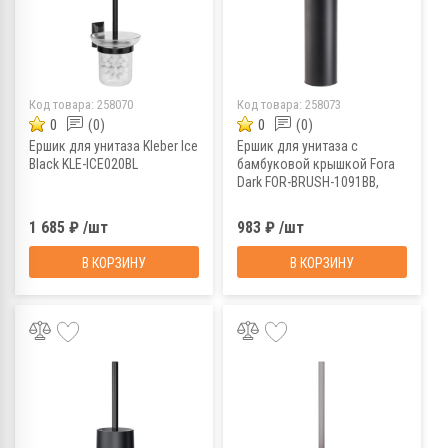
Код товара:
258070
Код товара:
258073
0
(0)
0
(0)
Ершик для унитаза Kleber Ice
Ершик для унитаза с
Black KLE-ICE020BL
бамбуковой крышкой Fora
Dark FOR-BRUSH-1091BB,
черный/бамбук
1 685 ₽ /шт
983 ₽ /шт
В КОРЗИНУ
В КОРЗИНУ