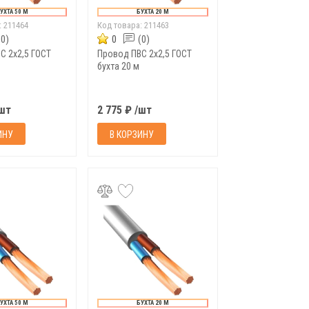
УХТА 50 М
БУХТА 20 М
:
211464
Код товара:
211463
(0)
0
(0)
С 2х2,5 ГОСТ
Провод ПВС 2х2,5 ГОСТ
бухта 20 м
/шт
2 775 ₽ /шт
ИНУ
В КОРЗИНУ
УХТА 50 М
БУХТА 20 М