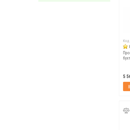
Код
Про
бухт
5 5