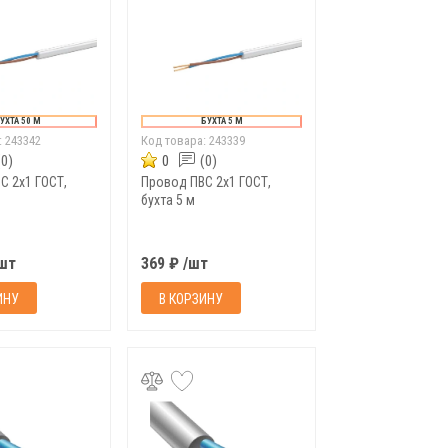
УХТА 50 М
БУХТА 5 М
:
243342
Код товара:
243339
(0)
0
(0)
С 2х1 ГОСТ,
Провод ПВС 2х1 ГОСТ,
бухта 5 м
/шт
369 ₽ /шт
ИНУ
В КОРЗИНУ