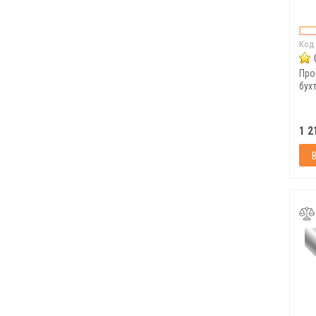
Код
Про
бухт
1 2