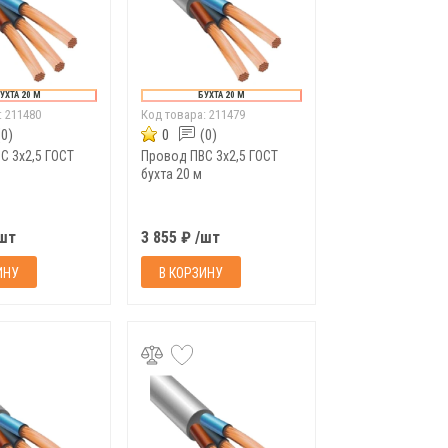
УХТА 20 М
БУХТА 20 М
:
211480
Код товара:
211479
(0)
0
(0)
С 3х2,5 ГОСТ
Провод ПВС 3х2,5 ГОСТ
бухта 20 м
/шт
3 855 ₽ /шт
ИНУ
В КОРЗИНУ