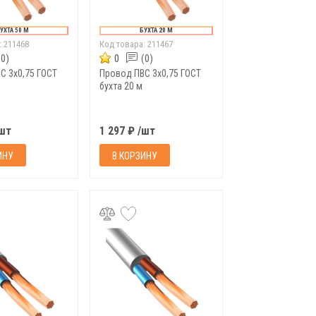
УХТА 50 М
БУХТА 20 М
:
211468
Код товара:
211467
(0)
0
(0)
С 3х0,75 ГОСТ
Провод ПВС 3х0,75 ГОСТ
бухта 20 м
/шт
1 297 ₽ /шт
ИНУ
В КОРЗИНУ