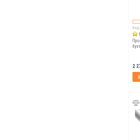
Код
Про
бухт
2 2