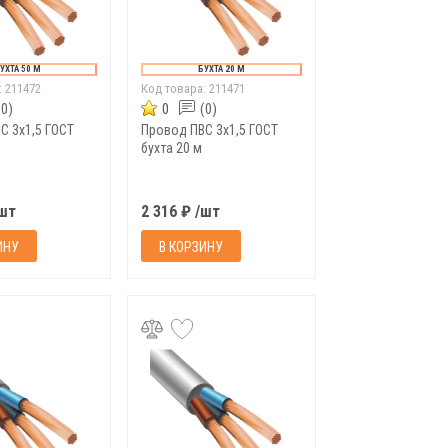
УХТА 50 М
БУХТА 20 М
:
211472
Код товара:
211471
(0)
0
(0)
С 3х1,5 ГОСТ
Провод ПВС 3х1,5 ГОСТ
бухта 20 м
/шт
2 316 ₽ /шт
ИНУ
В КОРЗИНУ