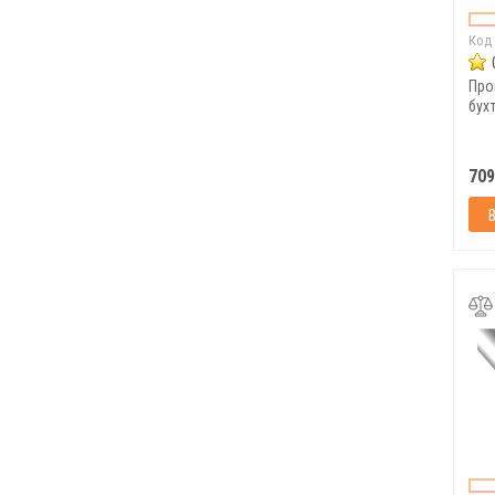
Код
Про
бухт
709