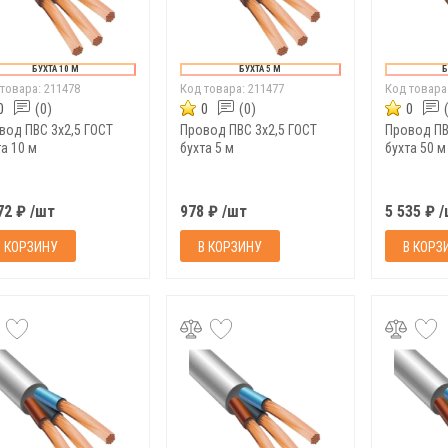
БУХТА 10 М
БУХТА 5 М
Б
 товара:
211478
Код товара:
211477
Код товара
0
(0)
0
(0)
0
вод ПВС 3х2,5 ГОСТ
Провод ПВС 3х2,5 ГОСТ
Провод ПВ
а 10 м
бухта 5 м
бухта 50 м
72 ₽ /шт
978 ₽ /шт
5 535 ₽ 
В КОРЗИНУ
В КОРЗИНУ
В КОРЗ