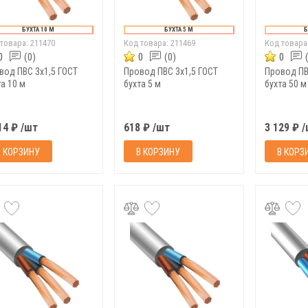
БУХТА 10 М
БУХТА 5 М
Б
 товара:
211470
Код товара:
211469
Код товара
0
(0)
0
(0)
0
вод ПВС 3х1,5 ГОСТ
Провод ПВС 3х1,5 ГОСТ
Провод ПВ
а 10 м
бухта 5 м
бухта 50 м
14 ₽ /шт
618 ₽ /шт
3 129 ₽ 
В КОРЗИНУ
В КОРЗИНУ
В КОРЗ