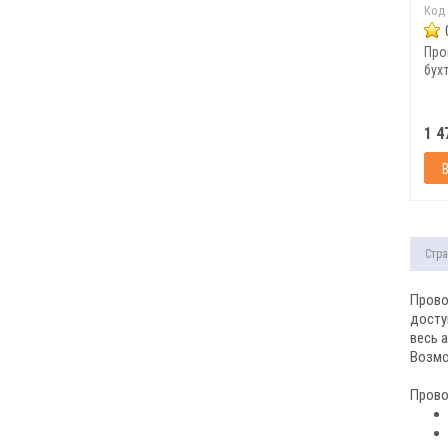
Код
Про
бухт
1 4
Стра
Прово
досту
весь 
Возмо
Прово