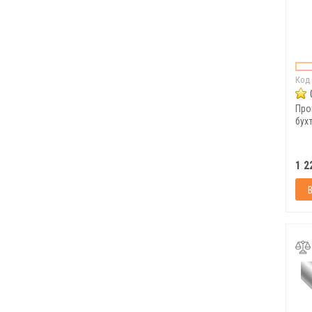
Код
Про
бухт
1 2