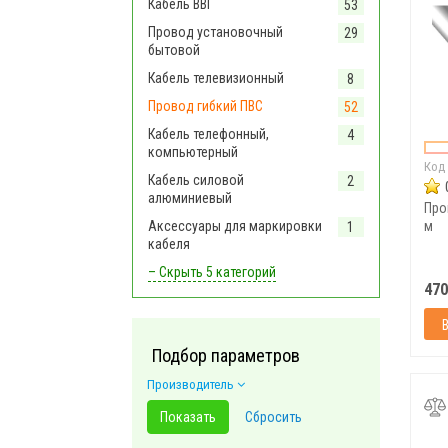
Кабель ВВГ
53
Провод установочный
29
бытовой
Кабель телевизионный
8
Провод гибкий ПВС
52
Кабель телефонный,
4
компьютерный
Код
Кабель силовой
2
алюминиевый
Пров
Аксессуары для маркировки
м
1
кабеля
– Скрыть
5 категорий
470
Подбор параметров
Производитель