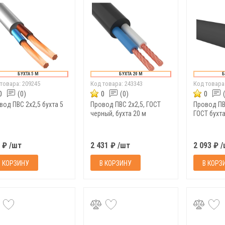
БУХТА 5 М
БУХТА 20 М
Б
 товара:
209245
Код товара:
243343
Код товара
0
(0)
0
(0)
0
од ПВС 2х2,5 бухта 5
Провод ПВС 2х2,5, ГОСТ
Провод ПВС
черный, бухта 20 м
ГОСТ бухта
 ₽ /шт
2 431 ₽ /шт
2 093 ₽ 
В КОРЗИНУ
В КОРЗИНУ
В КОРЗ