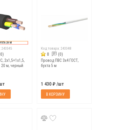
УХТА 20 М
:
243345
Код товара:
243348
(0)
0
(0)
, 2х1,5+1х1,5,
Провод ПВС 3х4 ГОСТ,
 20 м, черный
бухта 5 м
/шт
1 430 ₽ /шт
ИНУ
В КОРЗИНУ