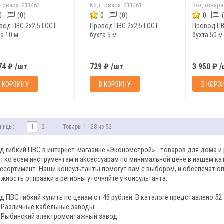
 товара:
211462
Код товара:
211461
Код товара
0
(0)
0
(0)
0
вод ПВС 2х2,5 ГОСТ
Провод ПВС 2х2,5 ГОСТ
Провод ПВ
а 10 м
бухта 5 м
бухта 50 м
74 ₽ /шт
729 ₽ /шт
3 950 ₽ 
В КОРЗИНУ
В КОРЗИНУ
В КОРЗ
ницы:
←
1
2
→
Товары 1 - 28 из 52
д гибкий ПВС в интернет-магазине «Экономстрой» - товаров для дома и 
п ко всем инструментам и аксессуарам по минимальной цене в нашем кат
ассортимент. Наши консультанты помогут вам с выбором, и обеспечат о
жность отправки в регионы уточняйте у консультанта.
д ПВС гибкий купить по ценам от 46 рублей. В каталоге представлено 52
Различные кабельные заводы
Рыбинский электромонтажный завод