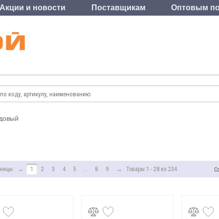
Акции и новости
Поставщикам
Оптовым по
адовый
ницы:
←
1
2
3
4
5
...
8
9
→
Товары 1 - 28 из 234
С