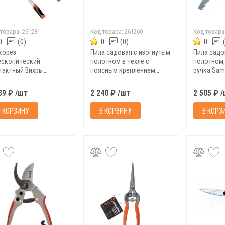
 товара:
261281
Код товара:
261260
Код товара
0
(0)
0
(0)
0
корез
Пила садовая с изогнутым
Пила садо
ескопический
полотном в чехле с
полотном,
тактный Вихрь
поясным креплением
ручка Samu
7/3/6, 670-1020 мм
Samurai C-330-LH 2
89 ₽ /шт
2 240 ₽ /шт
2 505 ₽ 
В КОРЗИНУ
В КОРЗИНУ
В КОРЗ