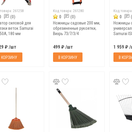
 товара:
261258
Код товара:
261280
Код товара
0
(0)
0
(0)
0
атор силовой для
Ножницы садовые 200 мм,
Ножницы 
езки веток Samurai
обрезиненные рукоятки,
универсал
-50A, 180 мм
Вихрь 73/7/3/4
Samurai I
29 ₽ /шт
499 ₽ /шт
1 959 ₽ 
В КОРЗИНУ
В КОРЗИНУ
В КОРЗ