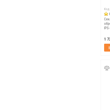
Код
Сек
обр
IPS
1 7