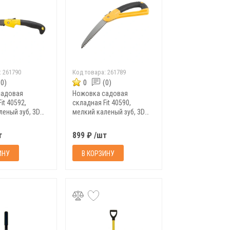
:
261790
Код товара:
261789
(0)
0
(0)
садовая
Ножовка садовая
it 40592,
складная Fit 40590,
леный зуб, 3D
мелкий каленый зуб, 3D
180 мм
заточка, 180 мм
т
899 ₽ /шт
ИНУ
В КОРЗИНУ