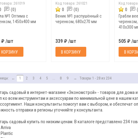
 товара:
261019
Код товара:
261021
Код товара
0
(0)
0
(0)
0
ла №1 Оптима с
Веник №1 распушённый с
Грабли вее
енком, 1450х400 мм
черенком, 680х270 мм
черенком,
410х300 м
 ₽ /шт
339 ₽ /шт
505 ₽ /ш
В КОРЗИНУ
В КОРЗИНУ
В КОРЗ
ницы:
←
1
2
3
4
5
...
8
9
→
Товары 1 - 28 из 234
тарь садовый в интернет-магазине «Экономстрой» - товаров для дома и
п ко всем инструментам и аксессуарам по минимальной цене в нашем кат
ассортимент. Наши консультанты помогут вам с выбором, и обеспечат о
жность отправки в регионы уточняйте у консультанта.
тарь садовый купить по низким ценам. В каталоге представлено 234 тов
Arriva
Plantic