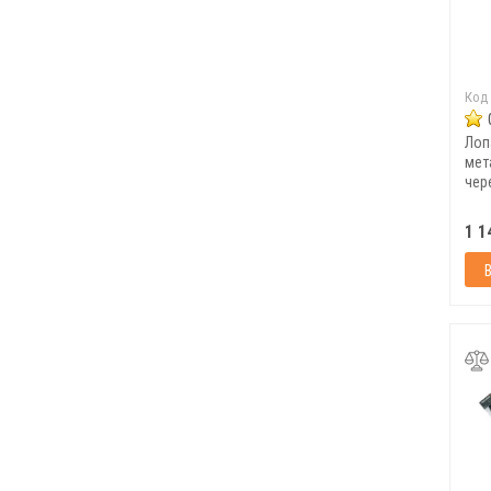
Код
Лоп
мет
чер
220
1 1