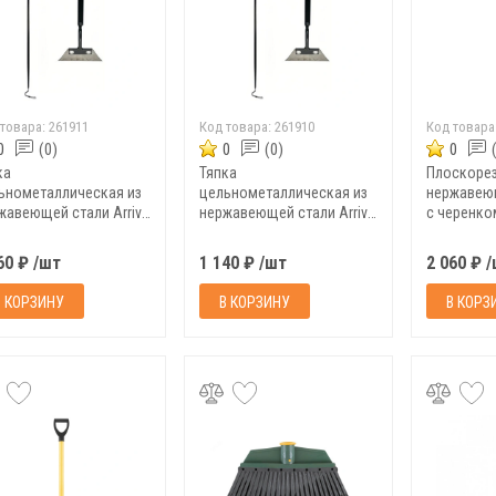
 товара:
261911
Код товара:
261910
Код товара
0
(0)
0
(0)
0
ка
Тяпка
Плоскорез
ьнометаллическая из
цельнометаллическая из
нержавеющ
жавеющей стали Arriva
нержавеющей стали Arriva
с черенко
еренком, 160x1170 мм
с черенком, 120x1170 мм
60 ₽ /шт
1 140 ₽ /шт
2 060 ₽ 
В КОРЗИНУ
В КОРЗИНУ
В КОРЗ