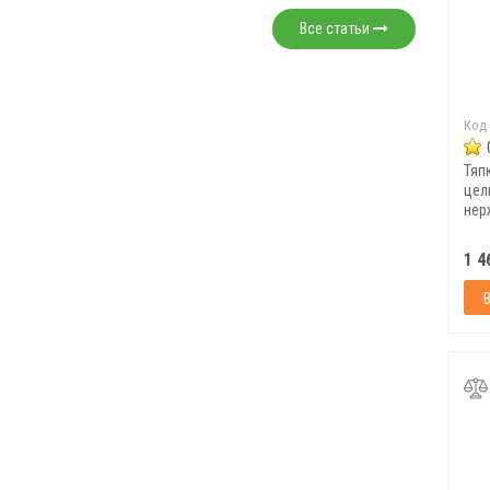
Все статьи
Код
Тяп
цел
нер
с ч
1 4