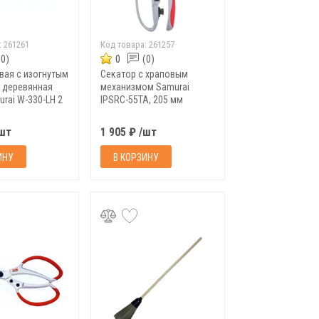
:
261261
Код товара:
261257
(0)
0
(0)
вая с изогнутым
Секатор с храповым
 деревянная
механизмом Samurai
rai W-330-LH 2
IPSRC-55TA, 205 мм
/шт
1 905 ₽ /шт
ИНУ
В КОРЗИНУ