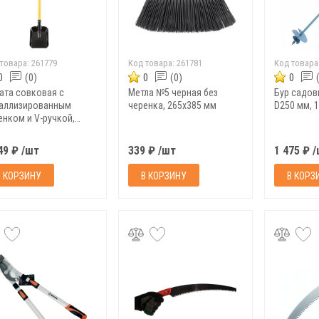
 товара:
261779
Код товара:
261781
Код товара
0
(0)
0
(0)
0
ата совковая с
Метла №5 черная без
Бур садо
аллизированным
черенка, 265х385 мм
D250 мм, 1
енком и V-ручкой,
х270х1060 мм
49 ₽ /шт
339 ₽ /шт
1 475 ₽ 
В КОРЗИНУ
В КОРЗИНУ
В КОРЗ