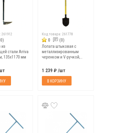
:
261912
Код товара:
261778
(0)
0
(0)
 из
Лопата штыковая с
ей стали Arriva
металлизированным
м, 135x1170 мм
черенком и V-ручкой,
215х285х1130 мм
/шт
1 239 ₽ /шт
ИНУ
В КОРЗИНУ