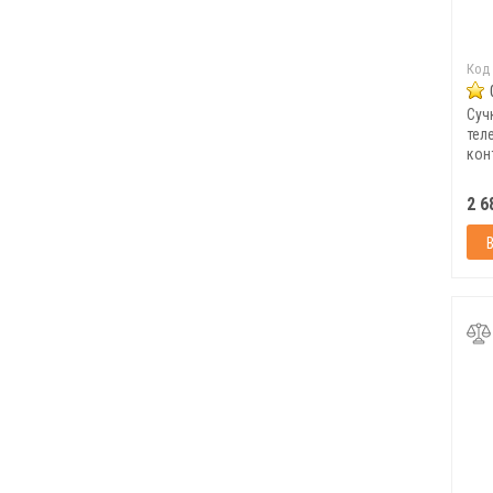
Код
Суч
тел
кон
73/
2 6