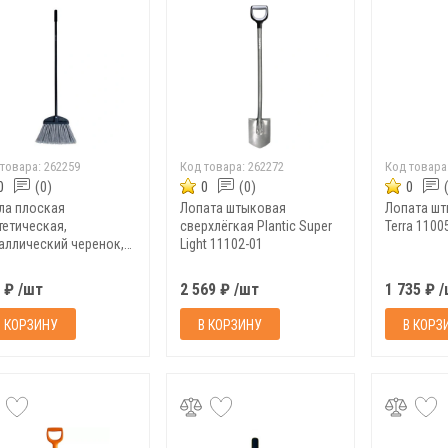
 товара:
262259
Код товара:
262272
Код товара
0
(0)
0
(0)
0
ла плоская
Лопата штыковая
Лопата шт
тетическая,
сверхлёгкая Plantic Super
Terra 1100
аллический черенок,
Light 11102-01
иновая рукоятка Arriva
01
 ₽ /шт
2 569 ₽ /шт
1 735 ₽ 
В КОРЗИНУ
В КОРЗИНУ
В КОРЗ