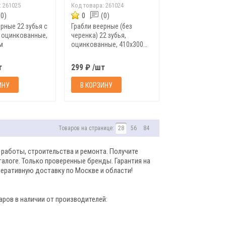
:
261025
Код товара:
261024
(0)
0
(0)
рные 22 зубья с
Грабли веерные (без
 оцинкованные,
черенка) 22 зубья,
м
оцинкованные, 410х300
мм
т
299 ₽ /шт
ИНУ
В КОРЗИНУ
Товаров на странице:
28
56
84
 работы, строительства и ремонта. Получите
алоге. Только проверенные бренды. Гарантия на
перативную доставку по Москве и области!
аров в наличии от производителей: