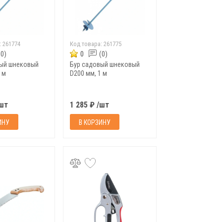
:
261774
Код товара:
261775
(0)
0
(0)
вый шнековый
Бур садовый шнековый
 м
D200 мм, 1 м
/шт
1 285 ₽ /шт
ИНУ
В КОРЗИНУ