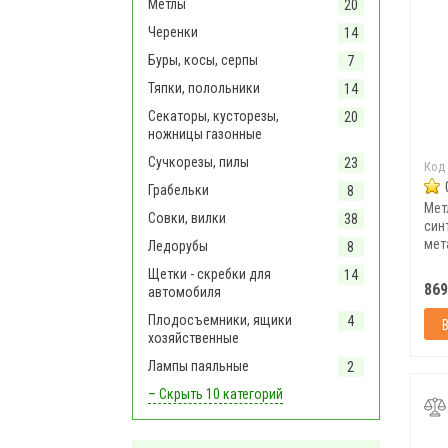
Метлы
20
Черенки
14
Буры, косы, серпы
7
Тяпки, полольники
14
Секаторы, кусторезы,
20
ножницы газонные
Сучкорезы, пилы
23
Код
Грабельки
8
Мет
Совки, вилки
38
син
мет
Ледорубы
8
рез
Щетки - скребки для
14
141
869
автомобиля
Плодосъемники, ящики
4
хозяйственные
Лампы паяльные
2
– Скрыть
10 категорий