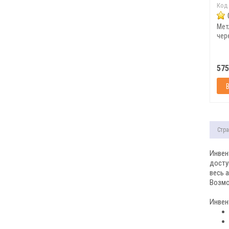
Код
Мет
чер
575
Стра
Инвен
досту
весь 
Возмо
Инвен