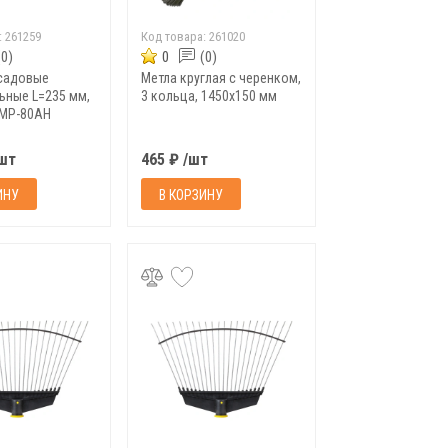
:
261259
Код товара:
261020
(0)
0
(0)
садовые
Метла круглая с черенком,
ьные L=235 мм,
3 кольца, 1450х150 мм
SMP-80AH
/шт
465 ₽ /шт
ИНУ
В КОРЗИНУ