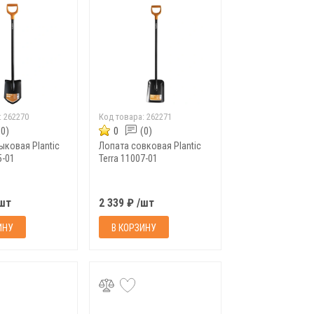
:
262270
Код товара:
262271
(0)
0
(0)
ыковая Plantic
Лопата совковая Plantic
5-01
Terra 11007-01
/шт
2 339 ₽ /шт
ИНУ
В КОРЗИНУ