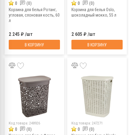
0
(0)
0
(0)
Корзина для белья Ротанг,
Корзина для белья Oslo,
угловая, слоновая кость, 60
шоколадный мокко, 55 л
л
2 245 ₽ /шт
2 605 ₽ /шт
В КОРЗИНУ
В КОРЗИНУ
Код товара:
248926
Код товара:
247271
0
(0)
0
(0)