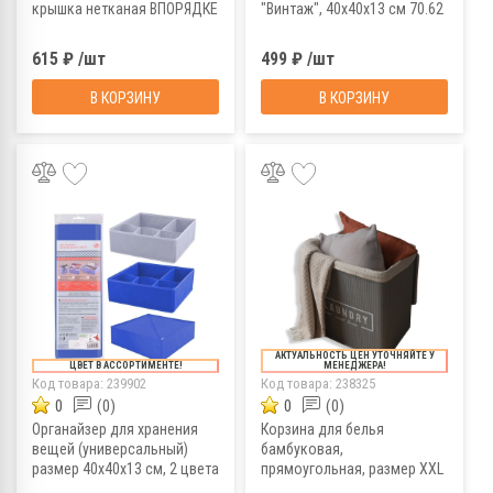
крышка нетканая ВПОРЯДКЕ
"Винтаж", 40х40х13 см 70.62
60634
615 ₽ /шт
499 ₽ /шт
В КОРЗИНУ
В КОРЗИНУ
АКТУАЛЬНОСТЬ ЦЕН УТОЧНЯЙТЕ У
ЦВЕТ В АССОРТИМЕНТЕ!
МЕНЕДЖЕРА!
Код товара:
239902
Код товара:
238325
0
(0)
0
(0)
Органайзер для хранения
Корзина для белья
вещей (универсальный)
бамбуковая,
размер 40х40х13 см, 2 цвета
прямоугольная, размер XXL
70.72
(700-171) 7505006