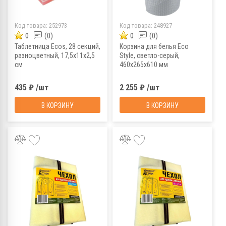
Код товара:
252973
Код товара:
248927
0
(0)
0
(0)
Таблетница Ecos, 28 секций,
Корзина для белья Eco
разноцветный, 17,5х11х2,5
Style, светло-серый,
см
460х265х610 мм
435 ₽ /шт
2 255 ₽ /шт
В КОРЗИНУ
В КОРЗИНУ