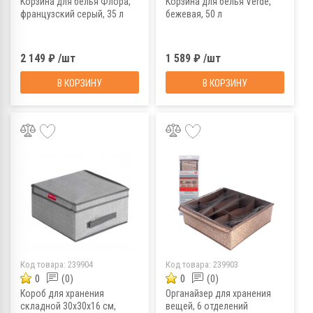
Корзина для белья Флора,
Корзина для белья Verde,
французский серый, 35 л
бежевая, 50 л
2 149 ₽ /шт
1 589 ₽ /шт
В КОРЗИНУ
В КОРЗИНУ
Код товара:
239904
Код товара:
239903
0
(0)
0
(0)
Короб для хранения
Органайзер для хранения
складной 30х30х16 см,
вещей, 6 отделений