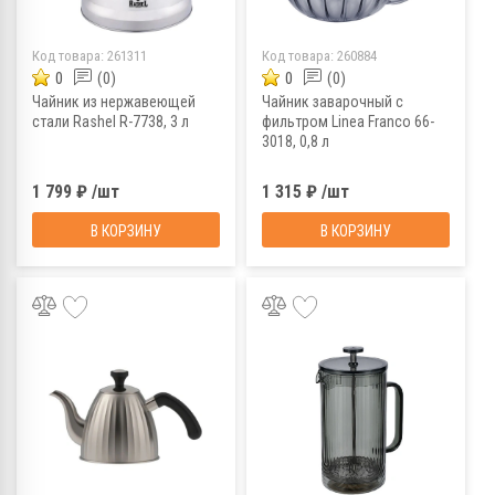
Код товара:
261311
Код товара:
260884
0
(0)
0
(0)
Чайник из нержавеющей
Чайник заварочный c
стали Rashel R-7738, 3 л
фильтром Linea Franco 66-
3018, 0,8 л
1 799 ₽ /шт
1 315 ₽ /шт
В КОРЗИНУ
В КОРЗИНУ