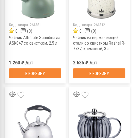
Код товара:
261381
Код товара:
261312
0
(0)
0
(0)
Чайник Attribute Scandinavia
Чайник из нержавеющей
ASK047 со свистком, 2,5 л
стали со свистком Rashel R-
7737, кремовый, 3 л
1 260 ₽ /шт
2 685 ₽ /шт
В КОРЗИНУ
В КОРЗИНУ