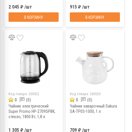
сталь
2 045 ₽ /шт
915 ₽ /шт
В КОРЗИНУ
В КОРЗИНУ
Код товара:
260522
Код товара:
260520
0
(0)
0
(0)
Чайник электрический
Чайник заварочный Sakura
Super Promo HP-2709SPBK,
SA-TP03-1000, 1 л
стекло, 1800 Вт, 1,8 л
1 305 ₽ /шт
709 ₽ /шт