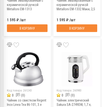
Чайник эмалированный с
Чайник эмалированный с
керамической ручкой
керамической ручкой
Metalloni EM-1313
Metalloni EM-1332 Маки, 2,5
Подсолнухи, 2,5 л
л
1 595 ₽ /шт
1 595 ₽ /шт
В КОРЗИНУ
В КОРЗИНУ
Код товара:
261243
Код товара:
260983
0
(0)
0
(0)
Чайник со свистком Regent
Чайник электрический
Inox Linea Tea 86-101, 3 л
Sakura SA-2749DW, 1,7 л,