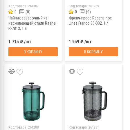
Код товара:
261307
Код товара:
261289
0
(0)
0
(0)
Чайник заварочный из
Френч-пресс Regent Inox
нержавеющей стали Rashel
Linea Franco 80-002, 1 л
R-7813, 1 л
1 715 ₽ /шт
1 959 ₽ /шт
В КОРЗИНУ
В КОРЗИНУ
Код товара:
261288
Код товара:
261291