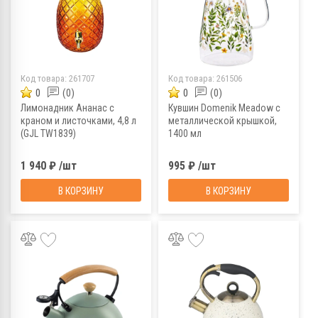
Код товара:
261707
Код товара:
261506
0
(0)
0
(0)
Лимонадник Ананас с
Кувшин Domenik Meadow с
краном и листочками, 4,8 л
металлической крышкой,
(GJL TW1839)
1400 мл
1 940 ₽ /шт
995 ₽ /шт
В КОРЗИНУ
В КОРЗИНУ