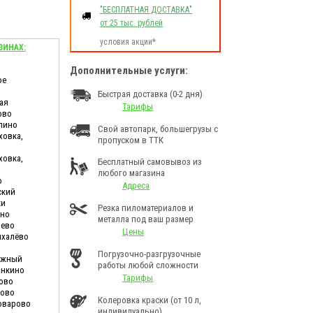
"БЕСПЛАТНАЯ ДОСТАВКА"
от 25 тыс. рублей
условия акции*
ЗИНАХ:
Дополнительные услуги:
ое
Быстрая доставка (0-2 дня)
ая
Тарифы
ово
лино
Свой автопарк, большегрузы с
ховка,
пропуском в ТТК
ховка,
Бесплатный самовывоз из
любого магазина
о
Адреса
ский
ки
Резка пиломатериалов и
ино
металла под ваш размер
шево
Цены
ихалёво
Погрузочно-разгрузочные
дужный
работы любой сложности
анкино
Тарифы
ково
ново
Колеровка краски (от 10 л,
Поварово
индивидуально)