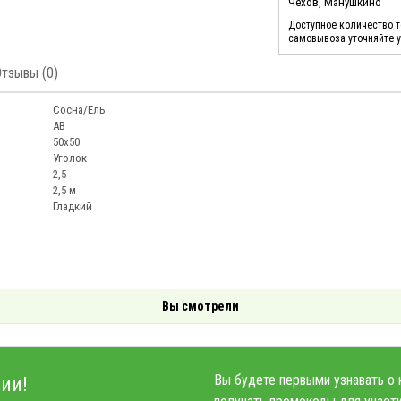
Чехов, Манушкино
Доступное количество 
самовывоза уточняйте 
Отзывы (0)
Сосна/Ель
АВ
50х50
Уголок
2,5
2,5 м
Гладкий
Вы смотрели
Вы будете первыми узнавать о 
ии!