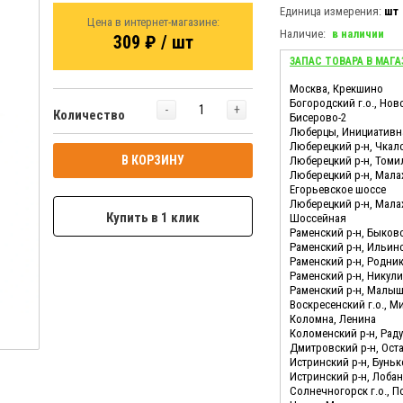
Единица измерения:
шт
Цена в интернет-магазине:
Наличие:
в наличии
309 ₽ / шт
ЗАПАС ТОВАРА В МАГА
Москва, Крекшино
Богородский г.о., Нов
-
+
Количество
Бисерово-2
Люберцы, Инициативн
Люберецкий р-н, Чкал
В КОРЗИНУ
Люберецкий р-н, Томи
Люберецкий р-н, Мала
Егорьевское шоссе
Люберецкий р-н, Мала
Купить в 1 клик
Шоссейная
Раменский р-н, Быков
Раменский р-н, Ильин
Раменский р-н, Родни
Раменский р-н, Никул
Раменский р-н, Малы
Воскресенский г.о., М
Коломна, Ленина
Коломенский р-н, Ра
Дмитровский р-н, Ост
Истринский р-н, Бунь
Истринский р-н, Лоба
Солнечногорск г.о., 