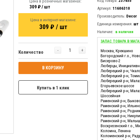
Код товара:
237455
Цена в розничных магазинах:
309 ₽ / шт
Артикул:
11606310
Производитель:
Decor
Цена в интернет-магазине:
Единица измерения:
шт
309 ₽ / шт
Наличие:
в наличии
ЗАПАС ТОВАРА В МАГА
-
+
Москва, Крекшино
Количество
Богородский г.о., Нов
Бисерово-2
Люберцы, Инициативн
В КОРЗИНУ
Люберецкий р-н, Чкал
Люберецкий р-н, Томи
Люберецкий р-н, Мала
Егорьевское шоссе
Купить в 1 клик
Люберецкий р-н, Мала
Шоссейная
Раменский р-н, Быков
Раменский р-н, Ильин
Раменский р-н, Родни
Раменский р-н, Никул
Раменский р-н, Малы
Воскресенский г.о., М
Коломна, Ленина
Коломенский р-н, Ра