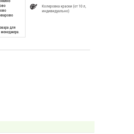
анкино
ково
Колеровка краски (от 10 л,
ново
индивидуально)
Поварово
товара для
у менеджера.