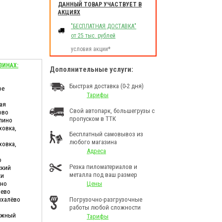
ДАННЫЙ ТОВАР УЧАСТВУЕТ В
АКЦИЯХ
"БЕСПЛАТНАЯ ДОСТАВКА"
от 25 тыс. рублей
условия акции*
ЗИНАХ:
Дополнительные услуги:
Быстрая доставка (0-2 дня)
ое
Тарифы
ая
Свой автопарк, большегрузы с
ово
пропуском в ТТК
лино
ховка,
Бесплатный самовывоз из
любого магазина
ховка,
Адреса
о
Резка пиломатериалов и
ский
металла под ваш размер
ки
ино
Цены
шево
ихалёво
Погрузочно-разгрузочные
работы любой сложности
дужный
Тарифы