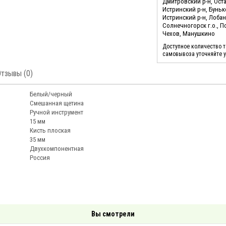
Дмитровский р-н, Ост
Истринский р-н, Бунь
Истринский р-н, Лоба
Солнечногорск г.о., 
Чехов, Манушкино
Доступное количество 
самовывоза уточняйте 
Отзывы (0)
Белый/черный
Смешанная щетина
Ручной инструмент
15 мм
Кисть плоская
35 мм
Двухкомпонентная
Россия
Вы смотрели