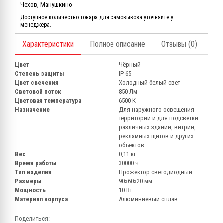
Чехов, Манушкино
Доступное количество товара для самовывоза уточняйте у
менеджера.
Характеристики
Полное описание
Отзывы (0)
Цвет
Чёрный
Степень защиты
IP 65
Цвет свечения
Холодный белый свет
Световой поток
850 Лм
Цветовая температура
6500 К
Назначение
Для наружного освещения
территорий и для подсветки
различных зданий, витрин,
рекламных щитов и других
объектов
Вес
0,11 кг
Время работы
30000 ч
Тип изделия
Прожектор светодиодный
Размеры
90х60х20 мм
Мощность
10 Вт
Материал корпуса
Алюминиевый сплав
Поделиться: