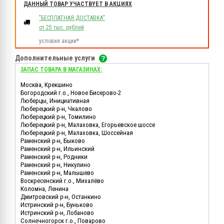
ДАННЫЙ ТОВАР УЧАСТВУЕТ В АКЦИЯХ
"БЕСПЛАТНАЯ ДОСТАВКА"
от 25 тыс. рублей
условия акции*
Дополнительные услуги
ЗАПАС ТОВАРА В МАГАЗИНАХ:
Москва, Крекшино
Богородский г.о., Новое Бисерово-2
Люберцы, Инициативная
Люберецкий р-н, Чкалово
Люберецкий р-н, Томилино
Люберецкий р-н, Малаховка, Егорьевское шоссе
Люберецкий р-н, Малаховка, Шоссейная
Раменский р-н, Быково
Раменский р-н, Ильинский
Раменский р-н, Родники
Раменский р-н, Никулино
Раменский р-н, Малышево
Воскресенский г.о., Михалёво
Коломна, Ленина
Дмитровский р-н, Останкино
Истринский р-н, Буньково
Истринский р-н, Лобаново
Солнечногорск г.о., Поварово