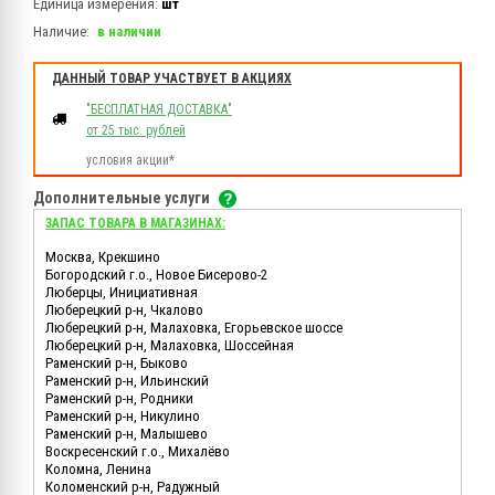
Единица измерения:
шт
Наличие:
в наличии
ДАННЫЙ ТОВАР УЧАСТВУЕТ В АКЦИЯХ
"БЕСПЛАТНАЯ ДОСТАВКА"
от 25 тыс. рублей
условия акции*
Дополнительные услуги
ЗАПАС ТОВАРА В МАГАЗИНАХ:
Москва, Крекшино
Богородский г.о., Новое Бисерово-2
Люберцы, Инициативная
Люберецкий р-н, Чкалово
Люберецкий р-н, Малаховка, Егорьевское шоссе
Люберецкий р-н, Малаховка, Шоссейная
Раменский р-н, Быково
Раменский р-н, Ильинский
Раменский р-н, Родники
Раменский р-н, Никулино
Раменский р-н, Малышево
Воскресенский г.о., Михалёво
Коломна, Ленина
Коломенский р-н, Радужный