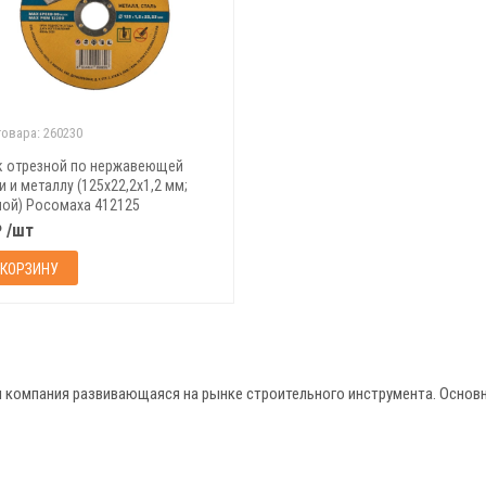
товара:
260230
к отрезной по нержавеющей
и и металлу (125х22,2х1,2 мм;
ой) Росомаха 412125
₽ /шт
 КОРЗИНУ
омпания развивающаяся на рынке строительного инструмента. Основн