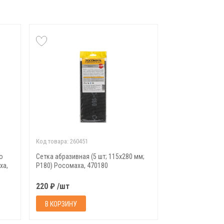
Код товара:
260451
о
Сетка абразивная (5 шт; 115х280 мм;
ха,
Р180) Росомаха, 470180
220 ₽ /шт
В КОРЗИНУ