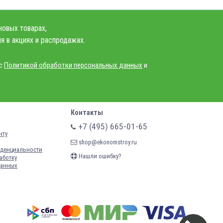
новых товарах,
я в акциях и распродажах.
 с
Политикой обработки персональных данных
и
Контакты
+7 (495) 665-01-65
нту
shop@ekonomstroy.ru
денциальности
Нашли ошибку?
аботку
данных