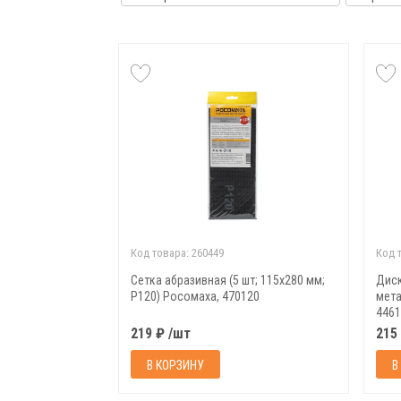
Код товара:
260449
Код 
Сетка абразивная (5 шт; 115х280 мм;
Диск
Р120) Росомаха, 470120
мета
4461
219 ₽ /шт
215
В КОРЗИНУ
В