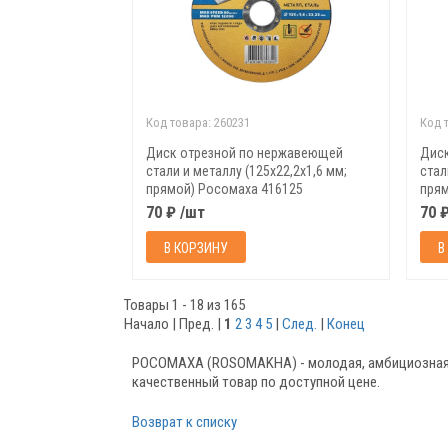
Код товара:
260231
Код 
Диск отрезной по нержавеющей
Дис
стали и металлу (125х22,2х1,6 мм;
стал
прямой) Росомаха 416125
прям
70 ₽ /шт
70 
В КОРЗИНУ
В
Товары 1 - 18 из 165
Начало | Пред. |
1
2
3
4
5
|
След.
|
Конец
РОСОМАХА (ROSOMAKHA) - молодая, амбициозная к
качественный товар по доступной цене.
Возврат к списку