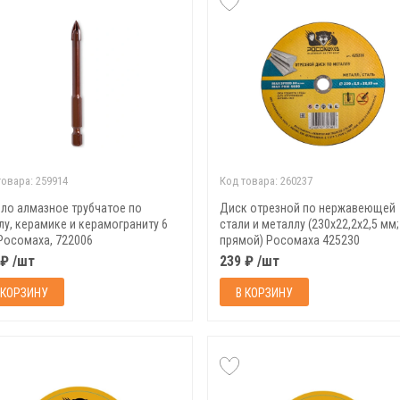
товара:
259914
Код товара:
260237
ло алмазное трубчатое по
Диск отрезной по нержавеющей
лу, керамике и керамограниту 6
стали и металлу (230х22,2х2,5 мм;
Росомаха, 722006
прямой) Росомаха 425230
 ₽ /шт
239 ₽ /шт
 КОРЗИНУ
В КОРЗИНУ