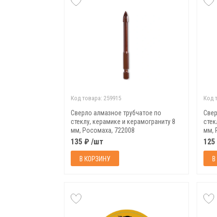
Код товара:
259915
Код 
Сверло алмазное трубчатое по
Свер
стеклу, керамике и керамограниту 8
стек
мм, Росомаха, 722008
мм, 
135 ₽ /шт
125
В КОРЗИНУ
В