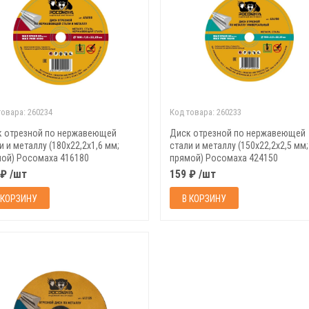
товара:
260234
Код товара:
260233
к отрезной по нержавеющей
Диск отрезной по нержавеющей
и и металлу (180х22,2х1,6 мм;
стали и металлу (150х22,2х2,5 мм;
ой) Росомаха 416180
прямой) Росомаха 424150
 ₽ /шт
159 ₽ /шт
 КОРЗИНУ
В КОРЗИНУ