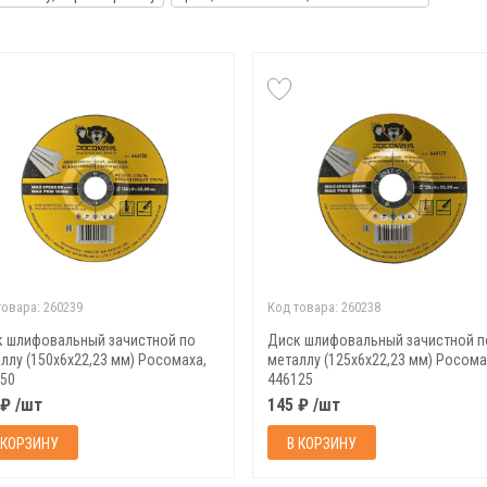
товара:
260239
Код товара:
260238
 шлифовальный зачистной по
Диск шлифовальный зачистной п
ллу (150х6х22,23 мм) Росомаха,
металлу (125х6х22,23 мм) Росома
50
446125
 ₽ /шт
145 ₽ /шт
 КОРЗИНУ
В КОРЗИНУ