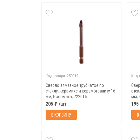
Код товара:
259919
Код 
Сверло алмазное трубчатое по
Свер
стеклу, керамике и керамограниту 16
стек
мм, Росомаха, 722016
мм, 
205 ₽ /шт
195
В КОРЗИНУ
В