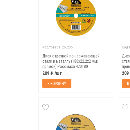
Код товара:
260235
Код 
Диск отрезной по нержавеющей
Дис
стали и металлу (180х22,2х2 мм;
стал
прямой) Росомаха 420180
прям
209 ₽ /шт
209
В КОРЗИНУ
В