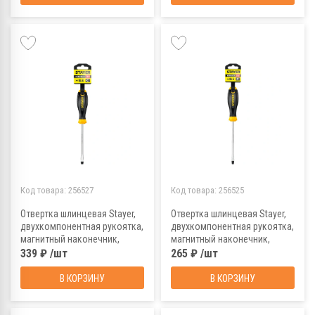
Код товара:
256527
Код товара:
256525
Отвертка шлинцевая Stayer,
Отвертка шлинцевая Stayer,
двухкомпонентная рукоятка,
двухкомпонентная рукоятка,
магнитный наконечник,
магнитный наконечник,
SL6x100 мм
SL5x100 мм
339 ₽ /шт
265 ₽ /шт
В КОРЗИНУ
В КОРЗИНУ