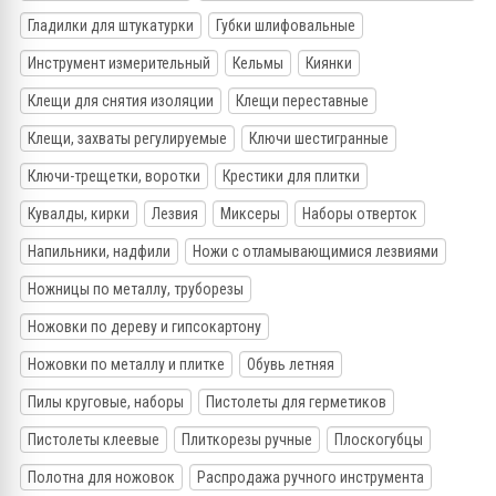
Гладилки для штукатурки
Губки шлифовальные
Инструмент измерительный
Кельмы
Киянки
Клещи для снятия изоляции
Клещи переставные
Клещи, захваты регулируемые
Ключи шестигранные
Ключи-трещетки, воротки
Крестики для плитки
Кувалды, кирки
Лезвия
Миксеры
Наборы отверток
Напильники, надфили
Ножи с отламывающимися лезвиями
Ножницы по металлу, труборезы
Ножовки по дереву и гипсокартону
Ножовки по металлу и плитке
Обувь летняя
Пилы круговые, наборы
Пистолеты для герметиков
Пистолеты клеевые
Плиткорезы ручные
Плоскогубцы
Полотна для ножовок
Распродажа ручного инструмента