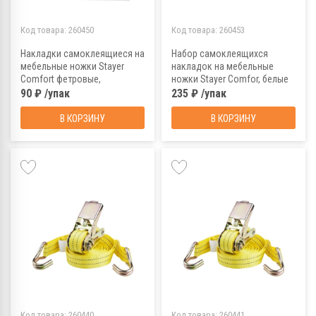
Код товара:
260450
Код товара:
260453
Накладки самоклеящиеся на
Набор самоклеящихся
мебельные ножки Stayer
накладок на мебельные
Comfort фетровые,
ножки Stayer Comfor, белые
коричневые, D 25 мм (8 шт)
(125 шт)
90 ₽ /упак
235 ₽ /упак
В КОРЗИНУ
В КОРЗИНУ
Код товара:
260440
Код товара:
260441