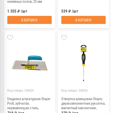
наливных полов, 25 мм
1 355 ₽ /шт
539 ₽ /шт
В КОРЗИНУ
В КОРЗИНУ
Код товара:
256529
Код товара:
256526
Гладилка штукатурная Stayer
Отвертка шлинцевая Stayer,
Profi, зубчатая,
двухкомпонентная рукоятка,
нержавеющая сталь,
магнитный наконечник,
130x280 мм, 10x10 мм
SL5x150 мм