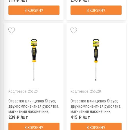
719 ₽ /шт
270 ₽ /шт
В КОРЗИНУ
В КОРЗИНУ
Код товара:
256524
Код товара:
256528
Отвертка шлинцевая Stayer,
Отвертка шлинцевая Stayer,
двухкомпонентная рукоятка,
двухкомпонентная рукоятка,
магнитный наконечник,
магнитный наконечник,
SL4x100 мм
SL8x150 мм
239 ₽ /шт
415 ₽ /шт
В КОРЗИНУ
В КОРЗИНУ