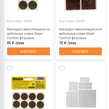
Код товара:
260452
Код товара:
260448
Накладки самоклеящиеся на
Накладки самоклеящиеся на
мебельные ножки Stayer
мебельные ножки Stayer
Comfort фетровые,
Comfort фетровые,
коричневые, D 35 мм (4 шт)
коричневые, 25х25 мм (4 шт)
85 ₽ /упак
75 ₽ /упак
В КОРЗИНУ
В КОРЗИНУ