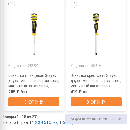
Код товара:
256523
Код товара:
256519
Отвертка шлинцевая Stayer,
Отвертка крестовая Stayer,
двухкомпонентная рукоятка,
двухкомпонентная рукоятка,
магнитный наконечник,
магнитный наконечник,
SL3x100 мм
PH3x150 мм
205 ₽ /шт
419 ₽ /шт
В КОРЗИНУ
В КОРЗИНУ
Товары 1 - 18 из 231
Товаров на странице:
28
56
84
Начало | Пред. |
1
2
3
4
5
|
След.
|
Конец