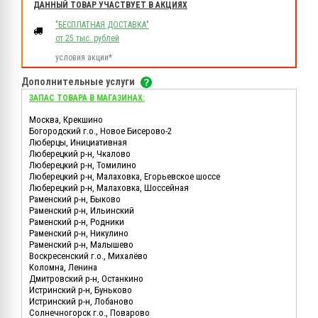
ДАННЫЙ ТОВАР УЧАСТВУЕТ В АКЦИЯХ
"БЕСПЛАТНАЯ ДОСТАВКА"
от 25 тыс. рублей
условия акции*
Дополнительные услуги
ЗАПАС ТОВАРА В МАГАЗИНАХ:
Москва, Крекшино
Богородский г.о., Новое Бисерово-2
Люберцы, Инициативная
Люберецкий р-н, Чкалово
Люберецкий р-н, Томилино
Люберецкий р-н, Малаховка, Егорьевское шоссе
Люберецкий р-н, Малаховка, Шоссейная
Раменский р-н, Быково
Раменский р-н, Ильинский
Раменский р-н, Родники
Раменский р-н, Никулино
Раменский р-н, Малышево
Воскресенский г.о., Михалёво
Коломна, Ленина
Дмитровский р-н, Останкино
Истринский р-н, Буньково
Истринский р-н, Лобаново
Солнечногорск г.о., Поварово