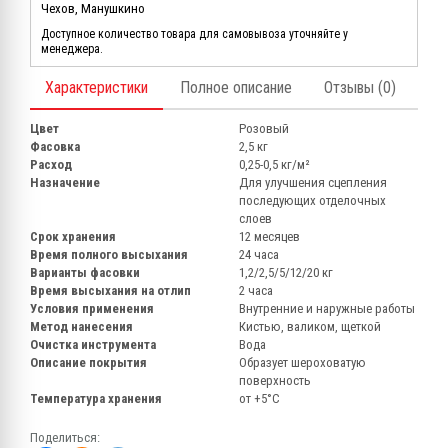
Чехов, Манушкино
Доступное количество товара для самовывоза уточняйте у
менеджера.
Характеристики
Полное описание
Отзывы (0)
Цвет
Розовый
Фасовка
2,5 кг
Расход
0,25-0,5 кг/м²
Назначение
Для улучшения сцепления
последующих отделочных
слоев
Срок хранения
12 месяцев
Время полного высыхания
24 часа
Варианты фасовки
1,2/2,5/5/12/20 кг
Время высыхания на отлип
2 часа
Условия применения
Внутренние и наружные работы
Метод нанесения
Кистью, валиком, щеткой
Очистка инструмента
Вода
Описание покрытия
Образует шероховатую
поверхность
Температура хранения
от +5°С
Поделиться: