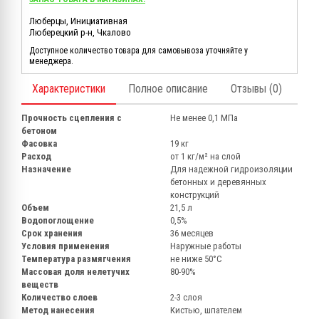
Люберцы, Инициативная
Люберецкий р-н, Чкалово
Доступное количество товара для самовывоза уточняйте у
менеджера.
Характеристики
Полное описание
Отзывы (0)
Прочность сцепления с
Не менее 0,1 МПа
бетоном
Фасовка
19 кг
Расход
от 1 кг/м² на слой
Назначение
Для надежной гидроизоляции
бетонных и деревянных
конструкций
Объем
21,5 л
Водопоглощение
0,5%
Срок хранения
36 месяцев
Условия применения
Наружные работы
Температура размягчения
не ниже 50°С
Массовая доля нелетучих
80-90%
веществ
Количество слоев
2-3 слоя
Метод нанесения
Кистью, шпателем