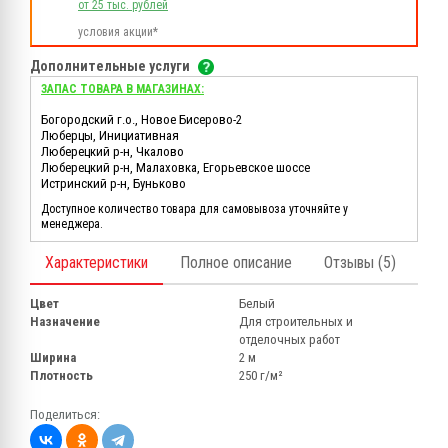
от 25 тыс. рублей
условия акции*
Дополнительные услуги
ЗАПАС ТОВАРА В МАГАЗИНАХ:
Богородский г.о., Новое Бисерово-2
Люберцы, Инициативная
Люберецкий р-н, Чкалово
Люберецкий р-н, Малаховка, Егорьевское шоссе
Истринский р-н, Буньково
Доступное количество товара для самовывоза уточняйте у
менеджера.
Характеристики
Полное описание
Отзывы (5)
Цвет
Белый
Назначение
Для строительных и
отделочных работ
Ширина
2 м
Плотность
250 г/м²
Поделиться: