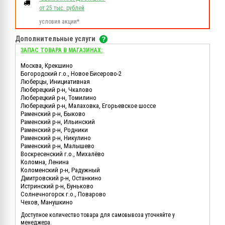
от 25 тыс. рублей
условия акции*
Дополнительные услуги
ЗАПАС ТОВАРА В МАГАЗИНАХ:
Москва, Крекшино
Богородский г.о., Новое Бисерово-2
Люберцы, Инициативная
Люберецкий р-н, Чкалово
Люберецкий р-н, Томилино
Люберецкий р-н, Малаховка, Егорьевское шоссе
Раменский р-н, Быково
Раменский р-н, Ильинский
Раменский р-н, Родники
Раменский р-н, Никулино
Раменский р-н, Малышево
Воскресенский г.о., Михалёво
Коломна, Ленина
Коломенский р-н, Радужный
Дмитровский р-н, Останкино
Истринский р-н, Буньково
Солнечногорск г.о., Поварово
Чехов, Манушкино
Доступное количество товара для самовывоза уточняйте у
менеджера.