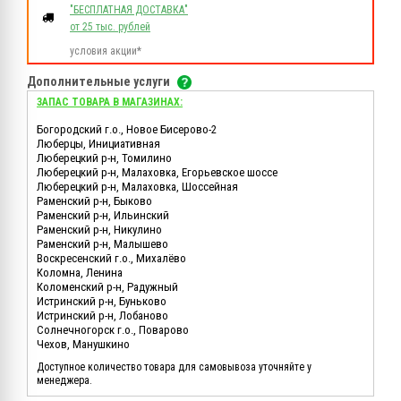
"БЕСПЛАТНАЯ ДОСТАВКА"
от 25 тыс. рублей
условия акции*
Дополнительные услуги
ЗАПАС ТОВАРА В МАГАЗИНАХ:
Богородский г.о., Новое Бисерово-2
Люберцы, Инициативная
Люберецкий р-н, Томилино
Люберецкий р-н, Малаховка, Егорьевское шоссе
Люберецкий р-н, Малаховка, Шоссейная
Раменский р-н, Быково
Раменский р-н, Ильинский
Раменский р-н, Никулино
Раменский р-н, Малышево
Воскресенский г.о., Михалёво
Коломна, Ленина
Коломенский р-н, Радужный
Истринский р-н, Буньково
Истринский р-н, Лобаново
Солнечногорск г.о., Поварово
Чехов, Манушкино
Доступное количество товара для самовывоза уточняйте у
менеджера.