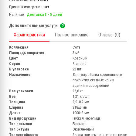
Единица измерения:
шт
Наличие:
Доставка 3 - 5 дней
Дополнительные услуги
Характеристики
Полное описание
Отзывы (0)
Коллекция
Сота
Площадь покрытия
3 м²
Цвет
Красный
Серия
Standart
В упаковке
22 шт
Назначение
Для устройства кровельного
покрытия скатных крыш
зданий и сооружений
Вес упаковки
26,6 кг
Вес
1,21 кг/шт
Толщина
2,9±0,2 мм
Ширина
318±3 мм
Длина
1000±3 мм
Вид продукции
Гибкая черепица
Тип посыпки
Базальт
Тип битума
Окисленный
Теплостойкость
2 часа при температуре, не ниже