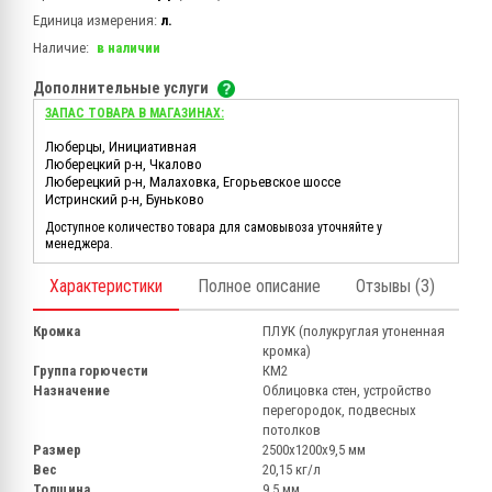
Единица измерения:
л.
Наличие:
в наличии
Дополнительные услуги
ЗАПАС ТОВАРА В МАГАЗИНАХ:
Люберцы, Инициативная
Люберецкий р-н, Чкалово
Люберецкий р-н, Малаховка, Егорьевское шоссе
Истринский р-н, Буньково
Доступное количество товара для самовывоза уточняйте у
менеджера.
Характеристики
Полное описание
Отзывы (3)
Кромка
ПЛУК (полукруглая утоненная
кромка)
Группа горючести
КМ2
Назначение
Облицовка стен, устройство
перегородок, подвесных
потолков
Размер
2500х1200х9,5 мм
Вес
20,15 кг/л
Толщина
9,5 мм