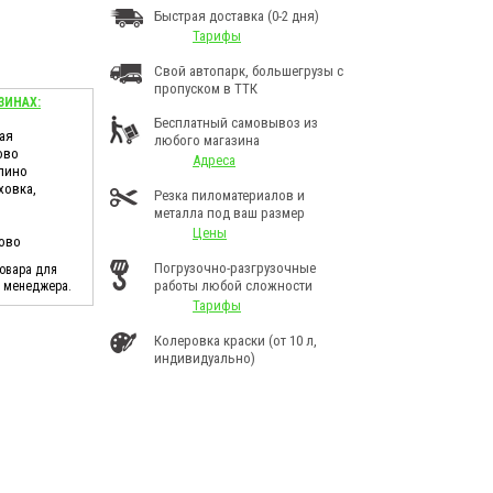
Быстрая доставка (0-2 дня)
Тарифы
Свой автопарк, большегрузы с
пропуском в ТТК
ЗИНАХ:
Бесплатный самовывоз из
ая
любого магазина
ово
Адреса
лино
ховка,
Резка пиломатериалов и
металла под ваш размер
Цены
ково
Погрузочно-разгрузочные
товара для
работы любой сложности
у менеджера.
Тарифы
Колеровка краски (от 10 л,
индивидуально)