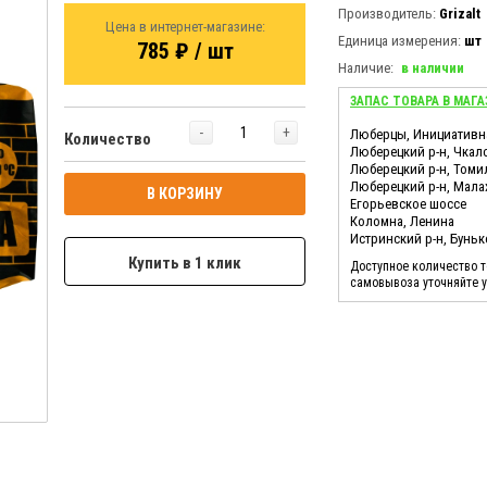
Производитель:
Grizalt
Цена в интернет-магазине:
Единица измерения:
шт
785 ₽ / шт
Наличие:
в наличии
ЗАПАС ТОВАРА В МАГА
-
+
Люберцы, Инициативн
Количество
Люберецкий р-н, Чкал
Люберецкий р-н, Томи
Люберецкий р-н, Мала
В КОРЗИНУ
Егорьевское шоссе
Коломна, Ленина
Истринский р-н, Бунь
Купить в 1 клик
Доступное количество 
самовывоза уточняйте 