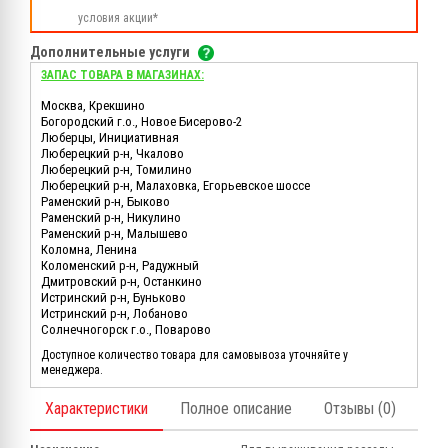
условия акции*
Дополнительные услуги
ЗАПАС ТОВАРА В МАГАЗИНАХ:
Москва, Крекшино
Богородский г.о., Новое Бисерово-2
Люберцы, Инициативная
Люберецкий р-н, Чкалово
Люберецкий р-н, Томилино
Люберецкий р-н, Малаховка, Егорьевское шоссе
Раменский р-н, Быково
Раменский р-н, Никулино
Раменский р-н, Малышево
Коломна, Ленина
Коломенский р-н, Радужный
Дмитровский р-н, Останкино
Истринский р-н, Буньково
Истринский р-н, Лобаново
Солнечногорск г.о., Поварово
Доступное количество товара для самовывоза уточняйте у
менеджера.
Характеристики
Полное описание
Отзывы (0)