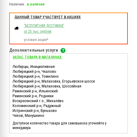
Наличие:
в наличии
ДАННЫЙ ТОВАР УЧАСТВУЕТ В АКЦИЯХ
"БЕСПЛАТНАЯ ДОСТАВКА"
от 25 тыс. рублей
условия акции*
Дополнительные услуги
ЗАПАС ТОВАРА В МАГАЗИНАХ:
Люберцы, Инициативная
Люберецкий р-н, Чкалово
Люберецкий р-н, Томилино
Люберецкий р-н, Малаховка, Егорьевское шоссе
Люберецкий р-н, Малаховка, Шоссейная
Раменский р-н, Ильинский
Раменский р-н, Родники
Воскресенский г.о., Михалёво
Коломенский р-н, Радужный
Истринский р-н, Буньково
Чехов, Манушкино
Доступное количество товара для самовывоза уточняйте у
менеджера.