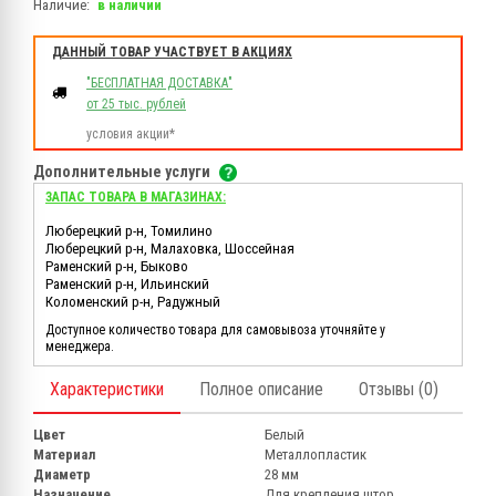
Наличие:
в наличии
ДАННЫЙ ТОВАР УЧАСТВУЕТ В АКЦИЯХ
"БЕСПЛАТНАЯ ДОСТАВКА"
от 25 тыс. рублей
условия акции*
Дополнительные услуги
ЗАПАС ТОВАРА В МАГАЗИНАХ:
Люберецкий р-н, Томилино
Люберецкий р-н, Малаховка, Шоссейная
Раменский р-н, Быково
Раменский р-н, Ильинский
Коломенский р-н, Радужный
Доступное количество товара для самовывоза уточняйте у
менеджера.
Характеристики
Полное описание
Отзывы (0)
Цвет
Белый
Материал
Металлопластик
Диаметр
28 мм
Назначение
Для крепления штор