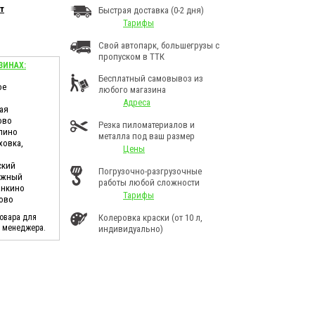
т
Быстрая доставка (0-2 дня)
Тарифы
Свой автопарк, большегрузы с
пропуском в ТТК
ЗИНАХ:
Бесплатный самовывоз из
ое
любого магазина
Адреса
ая
ово
Резка пиломатериалов и
лино
металла под ваш размер
ховка,
Цены
ский
Погрузочно-разгрузочные
дужный
работы любой сложности
анкино
Тарифы
ково
товара для
Колеровка краски (от 10 л,
у менеджера.
индивидуально)