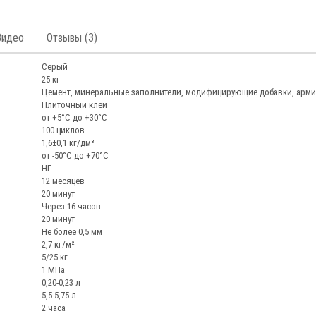
Видео
Отзывы (3)
Серый
25 кг
Цемент, минеральные заполнители, модифицирующие добавки, арм
Плиточный клей
от +5°C до +30°C
100 циклов
1,6±0,1 кг/дм³
от -50°С до +70°С
НГ
12 месяцев
20 минут
Через 16 часов
20 минут
Не более 0,5 мм
2,7 кг/м²
5/25 кг
1 МПа
0,20-0,23 л
5,5-5,75 л
2 часа