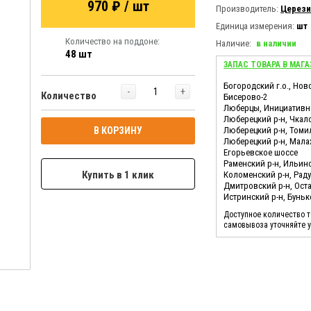
970 ₽ / шт
Производитель:
Церези
Единица измерения:
шт
Количество на поддоне:
Наличие:
в наличии
48 шт
ЗАПАС ТОВАРА В МАГА
Богородский г.о., Нов
-
+
Количество
Бисерово-2
Люберцы, Инициативн
Люберецкий р-н, Чкал
В КОРЗИНУ
Люберецкий р-н, Томи
Люберецкий р-н, Мала
Егорьевское шоссе
Раменский р-н, Ильин
Купить в 1 клик
Коломенский р-н, Ра
Дмитровский р-н, Ост
Истринский р-н, Бунь
Доступное количество 
самовывоза уточняйте 