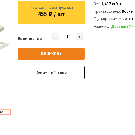
Вес:
0,437 кг/шт
Последняя цена продажи
Производитель:
Docke
455 ₽ / шт
Единица измерения:
шт
Наличие:
Доставка 3 -
-
+
Количество
В КОРЗИНУ
Купить в 1 клик
А!