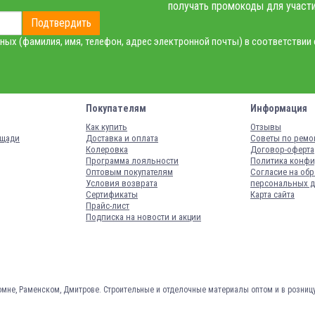
получать промокоды для участи
Подтвердить
ных (фамилия, имя, телефон, адрес электронной почты) в соответствии
Покупателям
Информация
Как купить
Отзывы
ощади
Доставка и оплата
Советы по ремо
Колеровка
Договор-оферта
Программа лояльности
Политика конфи
Оптовым покупателям
Согласие на обр
Условия возврата
персональных 
Сертификаты
Карта сайта
Прайс-лист
Подписка на новости и акции
омне, Раменском, Дмитрове.
Строительные и отделочные материалы оптом и в розниц