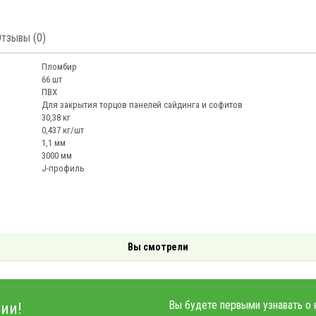
Отзывы (0)
Пломбир
66 шт
ПВХ
Для закрытия торцов панелей сайдинга и софитов
30,38 кг
0,437 кг/шт
1,1 мм
3000 мм
J-профиль
Вы смотрели
Вы будете первыми узнавать о 
ии!