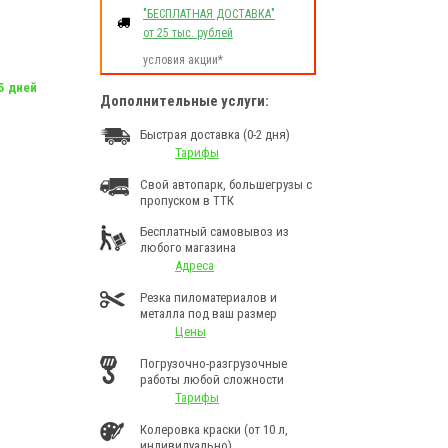
"БЕСПЛАТНАЯ ДОСТАВКА"
от 25 тыс. рублей
условия акции*
 5 дней
Дополнительные услуги:
Быстрая доставка (0-2 дня)
Тарифы
Свой автопарк, большегрузы с
пропуском в ТТК
Бесплатный самовывоз из
любого магазина
Адреса
Резка пиломатериалов и
металла под ваш размер
Цены
Погрузочно-разгрузочные
работы любой сложности
Тарифы
Колеровка краски (от 10 л,
индивидуально)