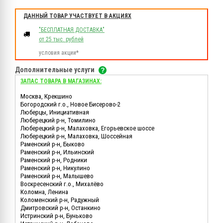
ДАННЫЙ ТОВАР УЧАСТВУЕТ В АКЦИЯХ
"БЕСПЛАТНАЯ ДОСТАВКА"
от 25 тыс. рублей
условия акции*
Дополнительные услуги
ЗАПАС ТОВАРА В МАГАЗИНАХ:
Москва, Крекшино
Богородский г.о., Новое Бисерово-2
Люберцы, Инициативная
Люберецкий р-н, Томилино
Люберецкий р-н, Малаховка, Егорьевское шоссе
Люберецкий р-н, Малаховка, Шоссейная
Раменский р-н, Быково
Раменский р-н, Ильинский
Раменский р-н, Родники
Раменский р-н, Никулино
Раменский р-н, Малышево
Воскресенский г.о., Михалёво
Коломна, Ленина
Коломенский р-н, Радужный
Дмитровский р-н, Останкино
Истринский р-н, Буньково