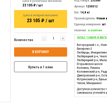
Код товара:
232585
Цена в розничных магазинах:
23 105 ₽ / шт
Артикул:
1230312
Вес:
14,8 кг
Цена в интернет-магазине:
Производитель:
Новая 
23 105 ₽ / шт
Единица измерения:
шт
Наличие:
в наличии
ЗАПАС ТОВАРА В МАГА
-
+
Количество
Богородский г.о., Нов
Бисерово-2
В КОРЗИНУ
Люберцы, Инициативн
Люберецкий р-н, Чкал
Люберецкий р-н, Мала
Егорьевское шоссе
Купить в 1 клик
Коломна, Ленина
Коломенский р-н, Ра
Дмитровский р-н, Ост
Истринский р-н, Бунь
Чехов, Манушкино
Доступное количество 
самовывоза уточняйте 