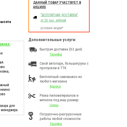
ДАННЫЙ ТОВАР УЧАСТВУЕТ В
АКЦИЯХ
"БЕСПЛАТНАЯ ДОСТАВКА"
от 25 тыс. рублей
высота
условия акции*
Дополнительные услуги:
ЗИНАХ:
Быстрая доставка (0-2 дня)
ое
Тарифы
ая
Свой автопарк, большегрузы с
ово
пропуском в ТТК
ховка,
Бесплатный самовывоз из
любого магазина
дужный
Адреса
анкино
ково
Резка пиломатериалов и
металла под ваш размер
Цены
товара для
у менеджера.
Погрузочно-разгрузочные
работы любой сложности
Тарифы