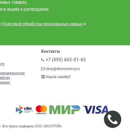
новых товарах,
я в акциях и распродажах.
 с
Политикой обработки персональных данных
и
Контакты
+7 (495) 665-01-65
нту
shop@ekonomstroy.ru
денциальности
Нашли ошибку?
аботку
данных
у.
Все права защищены ООО «ЭКОСТРОЙ».