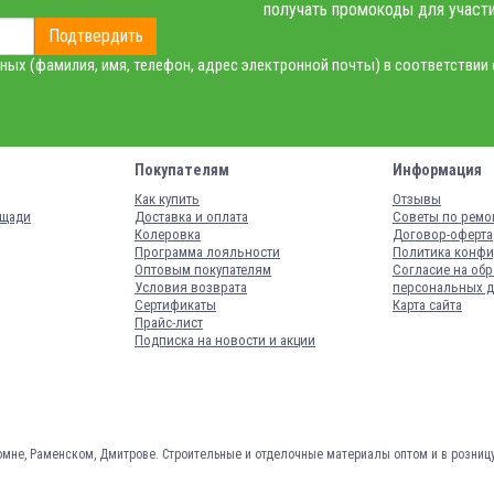
получать промокоды для участи
Подтвердить
ных (фамилия, имя, телефон, адрес электронной почты) в соответствии
Покупателям
Информация
Как купить
Отзывы
ощади
Доставка и оплата
Советы по ремо
Колеровка
Договор-оферта
Программа лояльности
Политика конфи
Оптовым покупателям
Согласие на обр
Условия возврата
персональных 
Сертификаты
Карта сайта
Прайс-лист
Подписка на новости и акции
омне, Раменском, Дмитрове.
Строительные и отделочные материалы оптом и в розниц