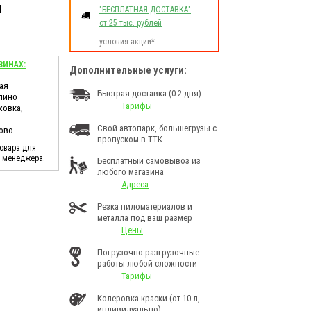
d
"БЕСПЛАТНАЯ ДОСТАВКА"
от 25 тыс. рублей
условия акции*
ЗИНАХ:
Дополнительные услуги:
ая
Быстрая доставка (0-2 дня)
лино
Тарифы
ховка,
Свой автопарк, большегрузы с
ково
пропуском в ТТК
товара для
у менеджера.
Бесплатный самовывоз из
любого магазина
Адреса
Резка пиломатериалов и
металла под ваш размер
Цены
Погрузочно-разгрузочные
работы любой сложности
Тарифы
Колеровка краски (от 10 л,
индивидуально)