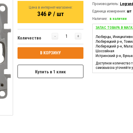
Производитель:
Legran
Цена в интернет-магазине:
Единица измерения:
шт
346 ₽ / шт
Наличие:
в наличии
ЗАПАС ТОВАРА В МАГА
-
+
Люберцы, Инициативн
Количество
Люберецкий р-н, Томи
Люберецкий р-н, Мала
Шоссейная
В КОРЗИНУ
Истринский р-н, Бунь
Доступное количество 
самовывоза уточняйте 
Купить в 1 клик