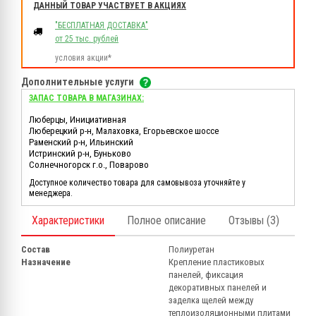
ДАННЫЙ ТОВАР УЧАСТВУЕТ В АКЦИЯХ
"БЕСПЛАТНАЯ ДОСТАВКА"
от 25 тыс. рублей
условия акции*
Дополнительные услуги
ЗАПАС ТОВАРА В МАГАЗИНАХ:
Люберцы, Инициативная
Люберецкий р-н, Малаховка, Егорьевское шоссе
Раменский р-н, Ильинский
Истринский р-н, Буньково
Солнечногорск г.о., Поварово
Доступное количество товара для самовывоза уточняйте у
менеджера.
Характеристики
Полное описание
Отзывы (3)
Состав
Полиуретан
Назначение
Крепление пластиковых
панелей, фиксация
декоративных панелей и
заделка щелей между
теплоизоляционными плитами