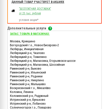
ДАННЫЙ ТОВАР УЧАСТВУЕТ В АКЦИЯХ
"БЕСПЛАТНАЯ ДОСТАВКА"
от 25 тыс. рублей
условия акции*
Дополнительные услуги
ЗАПАС ТОВАРА В МАГАЗИНАХ:
Москва, Крекшино
Богородский г.о., Новое Бисерово-2
Люберцы, Инициативная
Люберецкий р-н, Чкалово
Люберецкий р-н, Томилино
Люберецкий р-н, Малаховка, Егорьевское шоссе
Люберецкий р-н, Малаховка, Шоссейная
Раменский р-н, Быково
Раменский р-н, Ильинский
Раменский р-н, Родники
Раменский р-н, Никулино
Раменский р-н, Малышево
Воскресенский г.о., Михалёво
Коломна, Ленина
Коломенский р-н, Радужный
Истринский р-н, Буньково
Истринский р-н, Лобаново
Солнечногорск г.о., Поварово