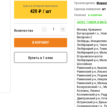
Производитель:
Момен
Цена в интернет-магазине:
Единица измерения:
шт
420 ₽ / шт
Наличие:
в наличии
ЗАПАС ТОВАРА В МАГА
-
+
Москва, Крекшино
Количество
Богородский г.о., Нов
Бисерово-2
Люберцы, Инициативн
В КОРЗИНУ
Люберецкий р-н, Чкал
Люберецкий р-н, Томи
Люберецкий р-н, Мала
Егорьевское шоссе
Купить в 1 клик
Люберецкий р-н, Мала
Шоссейная
Раменский р-н, Быков
Раменский р-н, Ильин
Раменский р-н, Родни
Раменский р-н, Никул
Раменский р-н, Малы
Воскресенский г.о., М
Коломна, Ленина
Коломенский р-н, Ра
Дмитровский р-н, Ост
Истринский р-н, Бунь
Солнечногорск г.о., 