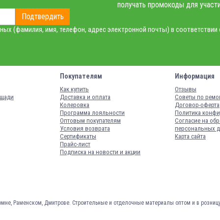
получать промокоды для участи
Подтвердить
ных (фамилия, имя, телефон, адрес электронной почты) в соответствии
Покупателям
Информация
Как купить
Отзывы
ощади
Доставка и оплата
Советы по ремо
Колеровка
Договор-оферта
Программа лояльности
Политика конфи
Оптовым покупателям
Согласие на обр
Условия возврата
персональных 
Сертификаты
Карта сайта
Прайс-лист
Подписка на новости и акции
омне, Раменском, Дмитрове.
Строительные и отделочные материалы оптом и в розниц