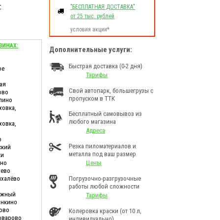
т
"БЕСПЛАТНАЯ ДОСТАВКА"
от 25 тыс. рублей
условия акции*
ЗИНАХ:
Дополнительные услуги:
Быстрая доставка (0-2 дня)
ое
Тарифы
ая
Свой автопарк, большегрузы с
ово
пропуском в ТТК
лино
ховка,
Бесплатный самовывоз из
любого магазина
ховка,
Адреса
о
Резка пиломатериалов и
ский
металла под ваш размер
ки
ино
Цены
шево
ихалёво
Погрузочно-разгрузочные
работы любой сложности
дужный
Тарифы
анкино
ково
Колеровка краски (от 10 л,
Поварово
индивидуально)