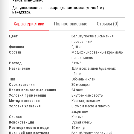
Чехов, Манушкино
Доступное количество товара для самовывоза уточняйте у
менеджера.
Характеристики
Полное описание
Отзывы (0)
Цвет
Белый/после высыхания
прозрачный
Фасовка
0,18 кг
Состав
Модифицированные крахмалы,
наполнитель
Расход
5 г/м²
Назначение
Для всех видов бумажных
обоев
Тип
Обойный клей
Срок хранения
30 месяцев
Время полного высыхания
24 часа
Условия применения
Внутренние работы
Метод нанесения
Кистью, валиком
Условия хранения
В сухом месте и плотно
закрытым
Основа
Крахмал
Консистенция
Сухая смесь
Растворимость в воде
10 минут
Внешний вид раствора
Белый/полупрозрачный