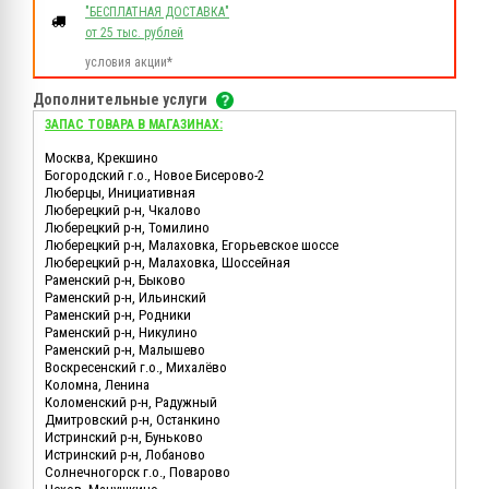
"БЕСПЛАТНАЯ ДОСТАВКА"
от 25 тыс. рублей
условия акции*
Дополнительные услуги
ЗАПАС ТОВАРА В МАГАЗИНАХ:
Москва, Крекшино
Богородский г.о., Новое Бисерово-2
Люберцы, Инициативная
Люберецкий р-н, Чкалово
Люберецкий р-н, Томилино
Люберецкий р-н, Малаховка, Егорьевское шоссе
Люберецкий р-н, Малаховка, Шоссейная
Раменский р-н, Быково
Раменский р-н, Ильинский
Раменский р-н, Родники
Раменский р-н, Никулино
Раменский р-н, Малышево
Воскресенский г.о., Михалёво
Коломна, Ленина
Коломенский р-н, Радужный
Дмитровский р-н, Останкино
Истринский р-н, Буньково
Истринский р-н, Лобаново
Солнечногорск г.о., Поварово