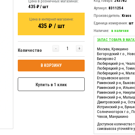
Код товара:
243782
Цена в розничных магазинах:
435 ₽ / шт
Артикул:
8311254
Производитель:
Krass
Цена в интернет-магазине:
Единица измерения:
шт
435 ₽ / шт
Наличие:
в наличии
ЗАПАС ТОВАРА В МАГА
-
+
Москва, Крекшино
Количество
Богородский г.о., Нов
Бисерово-2
Люберецкий р-н, Чкал
В КОРЗИНУ
Люберецкий р-н, Томи
Люберецкий р-н, Мала
Егорьевское шоссе
Раменский р-н, Быков
Купить в 1 клик
Раменский р-н, Ильин
Раменский р-н, Никул
Раменский р-н, Малы
Дмитровский р-н, Ост
Истринский р-н, Бунь
Солнечногорск г.о., 
Чехов, Манушкино
Доступное количество 
самовывоза уточняйте 