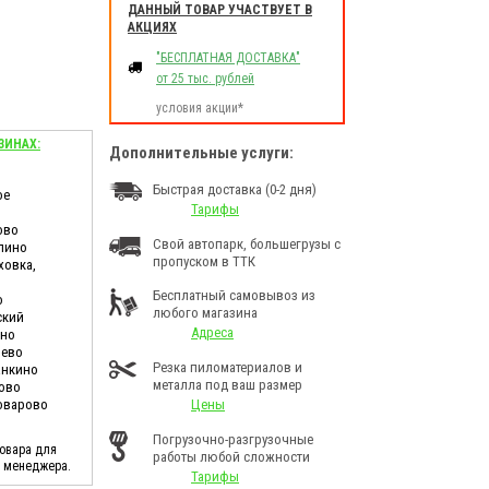
ДАННЫЙ ТОВАР УЧАСТВУЕТ В
АКЦИЯХ
"БЕСПЛАТНАЯ ДОСТАВКА"
от 25 тыс. рублей
условия акции*
ЗИНАХ:
Дополнительные услуги:
Быстрая доставка (0-2 дня)
ое
Тарифы
ово
Свой автопарк, большегрузы с
лино
пропуском в ТТК
ховка,
Бесплатный самовывоз из
о
любого магазина
ский
Адреса
ино
шево
Резка пиломатериалов и
анкино
металла под ваш размер
ково
Поварово
Цены
Погрузочно-разгрузочные
товара для
работы любой сложности
у менеджера.
Тарифы