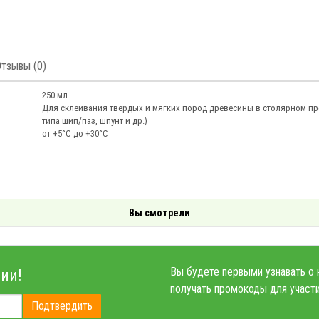
Отзывы (0)
250 мл
Для склеивания твердых и мягких пород древесины в столярном п
типа шип/паз, шпунт и др.)
от +5°С до +30°С
Вы смотрели
Вы будете первыми узнавать о 
ии!
получать промокоды для участи
Подтвердить