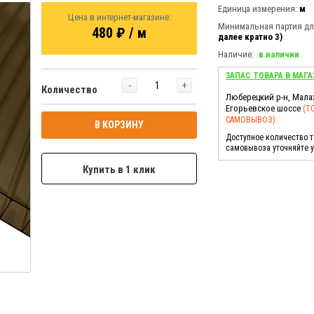
Единица измерения:
м
Цена в интернет-магазине:
Минимальная партия для
480 ₽ / м
далее кратно 3)
Наличие:
в наличии
ЗАПАС ТОВАРА В МАГА
-
+
Количество
Люберецкий р-н, Мала
Егорьевское шоссе
(Т
САМОВЫВОЗ)
В КОРЗИНУ
Доступное количество 
самовывоза уточняйте 
Купить в 1 клик