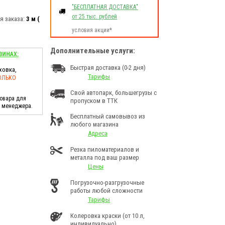
"БЕСПЛАТНАЯ ДОСТАВКА"
от 25 тыс. рублей
 заказа:
3 м (
условия акции*
Дополнительные услуги:
ЗИНАХ:
Быстрая доставка (0-2 дня)
ховка,
Тарифы
ОЛЬКО
Свой автопарк, большегрузы с
товара для
пропуском в ТТК
у менеджера.
Бесплатный самовывоз из
любого магазина
Адреса
Резка пиломатериалов и
металла под ваш размер
Цены
Погрузочно-разгрузочные
работы любой сложности
Тарифы
Колеровка краски (от 10 л,
индивидуально)