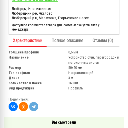
ЗАПАС ТОВАРА В МАГАЗИНАХ:
Люберцы, Инициативная
Люберецкий р-н, Чкалово
Люберецкий р-н, Малаховка, Егорьевское шоссе
Доступное количество товара для самовывоза уточняйте у
менеджера.
Характеристики
Полное описание
Отзывы (0)
Толщина профиля
0,6 мм
Назначение
Устройство стен, перегородок и
потолочных систем
Размер
50х40 мм
Тип профиля
Направляющий
Длина
3 м
Количество в пачке
160 шт
Вид продукции
Профиль
Поделиться:
Вы смотрели