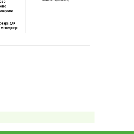
ково
ново
Поварово
товара для
у менеджера.