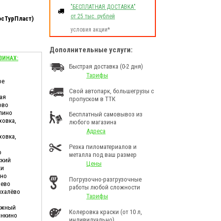
"БЕСПЛАТНАЯ ДОСТАВКА"
от 25 тыс. рублей
осТурПласт)
условия акции*
Дополнительные услуги:
ЗИНАХ:
Быстрая доставка (0-2 дня)
Тарифы
ое
Свой автопарк, большегрузы с
ая
пропуском в ТТК
ово
лино
Бесплатный самовывоз из
ховка,
любого магазина
Адреса
ховка,
Резка пиломатериалов и
о
металла под ваш размер
ский
Цены
ки
ино
Погрузочно-разгрузочные
шево
работы любой сложности
ихалёво
Тарифы
дужный
Колеровка краски (от 10 л,
анкино
индивидуально)