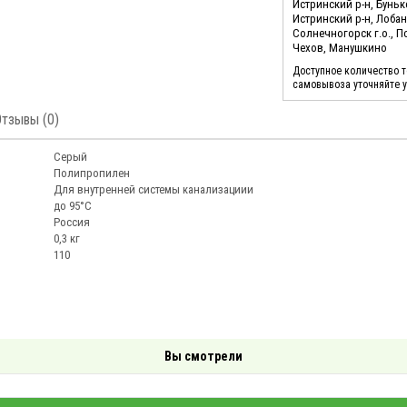
Истринский р-н, Бунь
Истринский р-н, Лоба
Солнечногорск г.о., 
Чехов, Манушкино
Доступное количество 
самовывоза уточняйте 
Отзывы (0)
Серый
Полипропилен
Для внутренней системы канализациии
до 95°C
Россия
0,3 кг
110
Вы смотрели