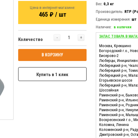
Вес:
0,3 кг
Цена в интернет-магазине:
Производитель:
RTP (Р
465 ₽ / шт
Единица измерения:
шт
Наличие:
в наличии
ЗАПАС ТОВАРА В МАГА
-
+
Количество
Москва, Крекшино
Богородский г.о., Нов
В КОРЗИНУ
Бисерово-2
Люберцы, Инициативн
Люберецкий р-н, Чкал
Люберецкий р-н, Томи
Купить в 1 клик
Люберецкий р-н, Мала
Егорьевское шоссе
Люберецкий р-н, Мала
Шоссейная
Раменский р-н, Быков
Раменский р-н, Ильин
Раменский р-н, Родни
Раменский р-н, Никул
Раменский р-н, Малы
Воскресенский г.о., М
Коломна, Ленина
Коломенский р-н, Ра
Дмитровский р-н, Ост