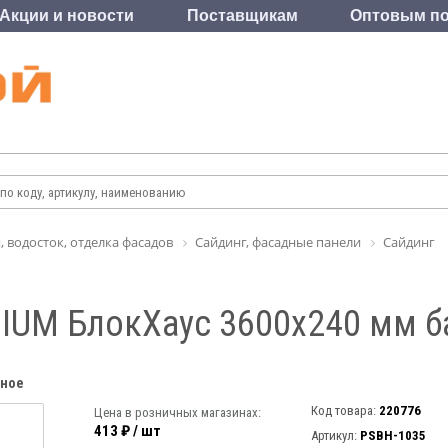
Акции и новости
Поставщикам
Оптовым по
, водосток, отделка фасадов
Сайдинг, фасадные панели
Сайдинг
IUM БлокХаус 3600х240 мм б
нное
Код товара:
220776
Цена в розничных магазинах:
413 ₽ / шт
Артикул:
PSBH-1035