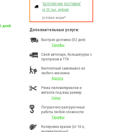
"БЕСПЛАТНАЯ ДОСТАВКА"
от 25 тыс. рублей
условия акции*
 5 дней
Дополнительные услуги:
Быстрая доставка (0-2 дня)
Тарифы
Свой автопарк, большегрузы с
пропуском в ТТК
Бесплатный самовывоз из
любого магазина
Адреса
Резка пиломатериалов и
металла под ваш размер
Цены
Погрузочно-разгрузочные
работы любой сложности
Тарифы
Колеровка краски (от 10 л,
индивидуально)