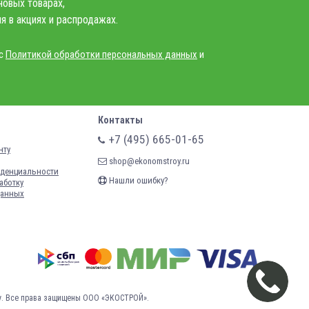
новых товарах,
я в акциях и распродажах.
 с
Политикой обработки персональных данных
и
Контакты
+7 (495) 665-01-65
нту
shop@ekonomstroy.ru
денциальности
Нашли ошибку?
аботку
данных
у.
Все права защищены ООО «ЭКОСТРОЙ».