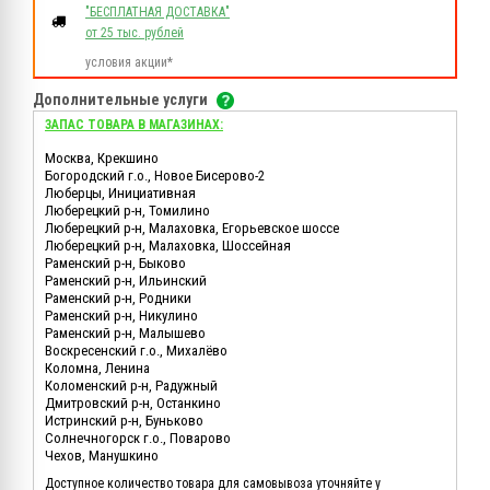
"БЕСПЛАТНАЯ ДОСТАВКА"
от 25 тыс. рублей
условия акции*
Дополнительные услуги
ЗАПАС ТОВАРА В МАГАЗИНАХ:
Москва, Крекшино
Богородский г.о., Новое Бисерово-2
Люберцы, Инициативная
Люберецкий р-н, Томилино
Люберецкий р-н, Малаховка, Егорьевское шоссе
Люберецкий р-н, Малаховка, Шоссейная
Раменский р-н, Быково
Раменский р-н, Ильинский
Раменский р-н, Родники
Раменский р-н, Никулино
Раменский р-н, Малышево
Воскресенский г.о., Михалёво
Коломна, Ленина
Коломенский р-н, Радужный
Дмитровский р-н, Останкино
Истринский р-н, Буньково
Солнечногорск г.о., Поварово
Чехов, Манушкино
Доступное количество товара для самовывоза уточняйте у