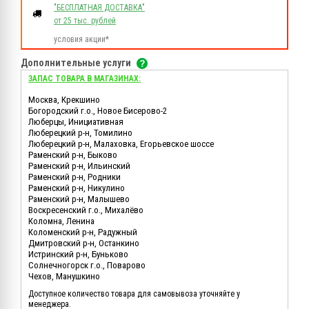
"БЕСПЛАТНАЯ ДОСТАВКА"
от 25 тыс. рублей
условия акции*
Дополнительные услуги
ЗАПАС ТОВАРА В МАГАЗИНАХ:
Москва, Крекшино
Богородский г.о., Новое Бисерово-2
Люберцы, Инициативная
Люберецкий р-н, Томилино
Люберецкий р-н, Малаховка, Егорьевское шоссе
Раменский р-н, Быково
Раменский р-н, Ильинский
Раменский р-н, Родники
Раменский р-н, Никулино
Раменский р-н, Малышево
Воскресенский г.о., Михалёво
Коломна, Ленина
Коломенский р-н, Радужный
Дмитровский р-н, Останкино
Истринский р-н, Буньково
Солнечногорск г.о., Поварово
Чехов, Манушкино
Доступное количество товара для самовывоза уточняйте у
менеджера.