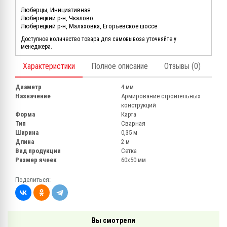
Люберцы, Инициативная
Люберецкий р-н, Чкалово
Люберецкий р-н, Малаховка, Егорьевское шоссе
Доступное количество товара для самовывоза уточняйте у
менеджера.
Характеристики
Полное описание
Отзывы (0)
Диаметр
4 мм
Назначение
Армирование строительных
конструкций
Форма
Карта
Тип
Сварная
Ширина
0,35 м
Длина
2 м
Вид продукции
Сетка
Размер ячеек
60х50 мм
Поделиться:
Вы смотрели