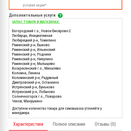
условия акции*
Дополнительные услуги
ЗАПАС ТОВАРА В МАГАЗИНАХ:
Богородский г.о., Новое Бисерово-2
Люберцы, Инициативная
Люберецкий р-н, Томилино
Раменский р-н, Быково
Раменский р-н, Ильинский
Раменский р-н, Родники
Раменский р-н, Никулино
Раменский р-н, Малышево
Воскресенский г.о., Михалёво
Коломна, Ленина
Коломенский р-н, Радужный
Дмитровский р-н, Останкино
Истринский р-н, Буньково
Истринский р-н, Лобаново
Солнечногорск г.о., Поварово
Чехов, Манушкино
Доступное количество товара для самовывоза уточняйте у
менеджера.
Характеристики
Полное описание
Отзывы (0)