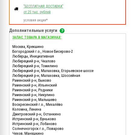
"БЕСПЛАТНАЯ ДОСТАВКА"
от 25 тыс. рублей
условия акции*
Дополнительные услуги
ЗАПАС ТОВАРА В МАГАЗИНАХ:
Москва, Крекшино
Богородский г.о., Новое Бисерово-2
Люберцы, Инициативная
Люберецкий р-н, Чкалово
Люберецкий р-н, Томилино
Люберецкий р-н, Малаховка, Егорьевское шоссе
Люберецкий р-н, Малаховка, Шоссейная
Раменский р-н, Быково
Раменский р-н, Ильинский
Раменский р-н, Родники
Раменский р-н, Никулино
Раменский р-н, Малышево
Воскресенский г.о., Михалёво
Коломна, Ленина
Дмитровский р-н, Останкино
Истринский р-н, Буньково
Истринский р-н, Лобаново
Солнечногорск г.о., Поварово
Чехов, Манушкино