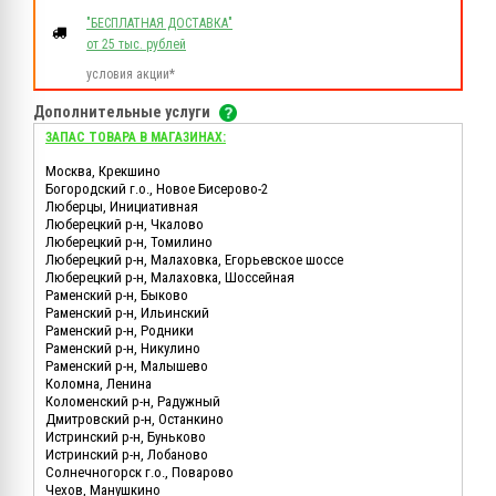
"БЕСПЛАТНАЯ ДОСТАВКА"
от 25 тыс. рублей
условия акции*
Дополнительные услуги
ЗАПАС ТОВАРА В МАГАЗИНАХ:
Москва, Крекшино
Богородский г.о., Новое Бисерово-2
Люберцы, Инициативная
Люберецкий р-н, Чкалово
Люберецкий р-н, Томилино
Люберецкий р-н, Малаховка, Егорьевское шоссе
Люберецкий р-н, Малаховка, Шоссейная
Раменский р-н, Быково
Раменский р-н, Ильинский
Раменский р-н, Родники
Раменский р-н, Никулино
Раменский р-н, Малышево
Коломна, Ленина
Коломенский р-н, Радужный
Дмитровский р-н, Останкино
Истринский р-н, Буньково
Истринский р-н, Лобаново
Солнечногорск г.о., Поварово
Чехов, Манушкино