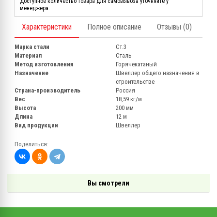
Доступное количество товара для самовывоза уточняйте у
менеджера.
Характеристики
Полное описание
Отзывы (0)
Марка стали
Ст.3
Материал
Сталь
Метод изготовления
Горячекатаный
Назначение
Швеллер общего назначения в
строительстве
Страна-производитель
Россия
Вес
18,59 кг/м
Высота
200 мм
Длина
12 м
Вид продукции
Швеллер
Поделиться:
Вы смотрели