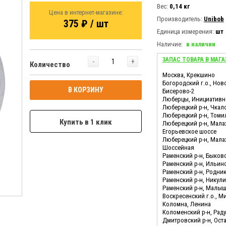
Вес:
0,14 кг
Цена в интернет-магазине:
Производитель:
Unibob
375 ₽ / шт
Единица измерения:
шт
Наличие:
в наличии
ЗАПАС ТОВАРА В МАГА
-
+
Количество
Москва, Крекшино
Богородский г.о., Нов
В КОРЗИНУ
Бисерово-2
Люберцы, Инициативн
Люберецкий р-н, Чкал
Люберецкий р-н, Томи
Купить в 1 клик
Люберецкий р-н, Мала
Егорьевское шоссе
Люберецкий р-н, Мала
Шоссейная
Раменский р-н, Быков
Раменский р-н, Ильин
Раменский р-н, Родни
Раменский р-н, Никул
Раменский р-н, Малы
Воскресенский г.о., М
Коломна, Ленина
Коломенский р-н, Ра
Дмитровский р-н, Ост