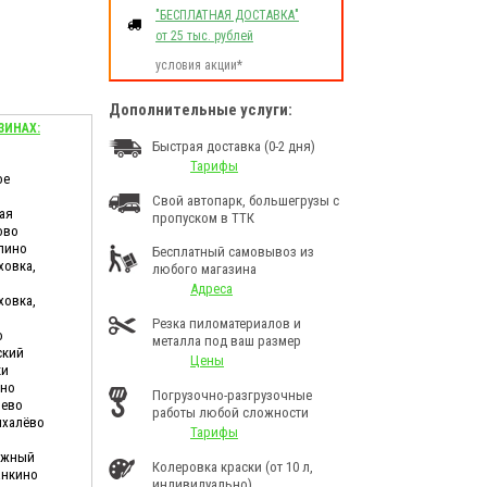
"БЕСПЛАТНАЯ ДОСТАВКА"
от 25 тыс. рублей
условия акции*
Дополнительные услуги:
ЗИНАХ:
Быстрая доставка (0-2 дня)
Тарифы
ое
Свой автопарк, большегрузы с
ая
пропуском в ТТК
ово
лино
Бесплатный самовывоз из
ховка,
любого магазина
Адреса
ховка,
Резка пиломатериалов и
о
металла под ваш размер
ский
Цены
ки
ино
Погрузочно-разгрузочные
шево
работы любой сложности
ихалёво
Тарифы
дужный
Колеровка краски (от 10 л,
анкино
индивидуально)