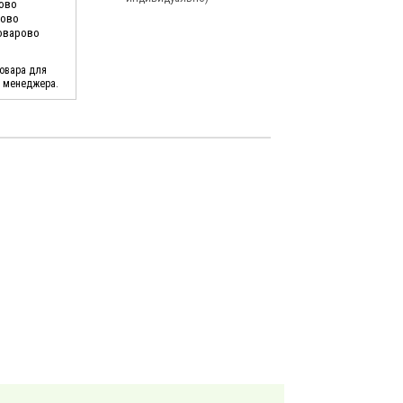
ково
ново
Поварово
товара для
у менеджера.