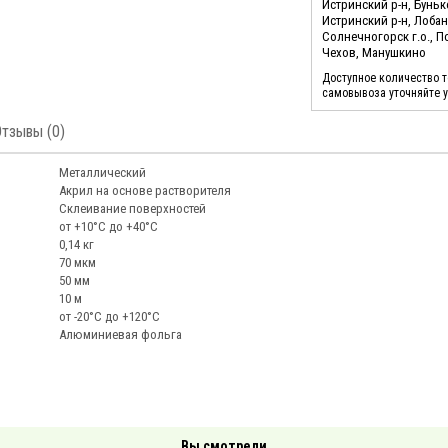
Истринский р-н, Бунь
Истринский р-н, Лоба
Солнечногорск г.о., 
Чехов, Манушкино
Доступное количество 
самовывоза уточняйте 
Отзывы (0)
Металлический
Акрил на основе растворителя
Склеивание поверхностей
от +10°C до +40°C
0,14 кг
70 мкм
50 мм
10 м
от -20°С до +120°С
Алюминиевая фольга
Вы смотрели