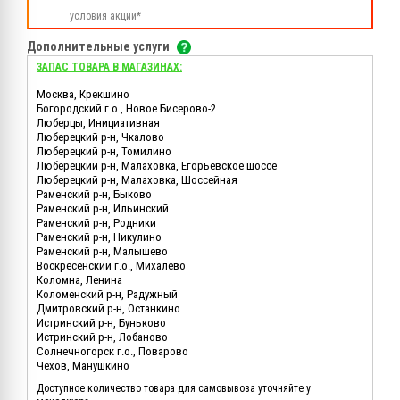
условия акции*
Дополнительные услуги
ЗАПАС ТОВАРА В МАГАЗИНАХ:
Москва, Крекшино
Богородский г.о., Новое Бисерово-2
Люберцы, Инициативная
Люберецкий р-н, Чкалово
Люберецкий р-н, Томилино
Люберецкий р-н, Малаховка, Егорьевское шоссе
Люберецкий р-н, Малаховка, Шоссейная
Раменский р-н, Быково
Раменский р-н, Ильинский
Раменский р-н, Родники
Раменский р-н, Никулино
Раменский р-н, Малышево
Воскресенский г.о., Михалёво
Коломна, Ленина
Коломенский р-н, Радужный
Дмитровский р-н, Останкино
Истринский р-н, Буньково
Истринский р-н, Лобаново
Солнечногорск г.о., Поварово
Чехов, Манушкино
Доступное количество товара для самовывоза уточняйте у