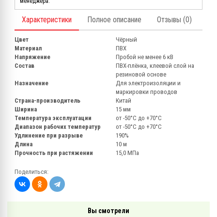
менеджера.
Характеристики
Полное описание
Отзывы (0)
Цвет
Чёрный
Материал
ПВХ
Напряжение
Пробой не менее 6 кВ
Состав
ПВХ-плёнка, клеевой слой на
резиновой основе
Назначение
Для электроизоляции и
маркировки проводов
Страна-производитель
Китай
Ширина
15 мм
Температура эксплуатации
от -50°С до +70°С
Диапазон рабочих температур
от -50°С до +70°С
Удлинение при разрыве
190%
Длина
10 м
Прочность при растяжении
15,0 МПа
Поделиться:
Вы смотрели