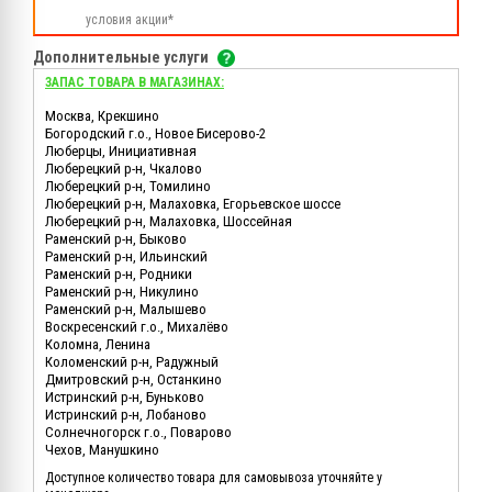
условия акции*
Дополнительные услуги
ЗАПАС ТОВАРА В МАГАЗИНАХ:
Москва, Крекшино
Богородский г.о., Новое Бисерово-2
Люберцы, Инициативная
Люберецкий р-н, Чкалово
Люберецкий р-н, Томилино
Люберецкий р-н, Малаховка, Егорьевское шоссе
Люберецкий р-н, Малаховка, Шоссейная
Раменский р-н, Быково
Раменский р-н, Ильинский
Раменский р-н, Родники
Раменский р-н, Никулино
Раменский р-н, Малышево
Воскресенский г.о., Михалёво
Коломна, Ленина
Коломенский р-н, Радужный
Дмитровский р-н, Останкино
Истринский р-н, Буньково
Истринский р-н, Лобаново
Солнечногорск г.о., Поварово
Чехов, Манушкино
Доступное количество товара для самовывоза уточняйте у