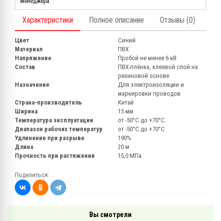
менеджера.
Характеристики
Полное описание
Отзывы (0)
Цвет
Синий
Материал
ПВХ
Напряжение
Пробой не менее 6 кВ
Состав
ПВХ-плёнка, клеевой слой на
резиновой основе
Назначение
Для электроизоляции и
маркировки проводов
Страна-производитель
Китай
Ширина
15 мм
Температура эксплуатации
от -50°С до +70°С
Диапазон рабочих температур
от -50°С до +70°С
Удлинение при разрыве
190%
Длина
20 м
Прочность при растяжении
15,0 МПа
Поделиться:
Вы смотрели